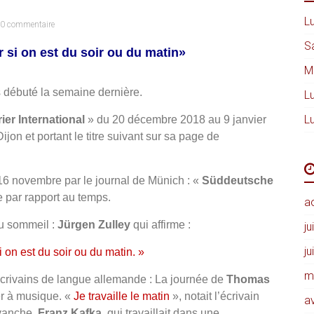
Lu
0 commentaire
S
 si on est du soir ou du matin»
M
s débuté la semaine dernière.
Lu
Lu
ier International
» du 20 décembre 2018 au 9 janvier
on et portant le titre suivant sur sa page de
e 16 novembre par le journal de Münich : «
Süddeutsche
e par rapport au temps.
a
du sommeil :
Jürgen Zulley
qui affirme :
ju
ju
i on est du soir ou du matin. »
m
 écrivains de langue allemande : La journée de
Thomas
er à musique. «
Je travaille le matin
», notait l’écrivain
av
evanche,
Franz Kafka
, qui travaillait dans une