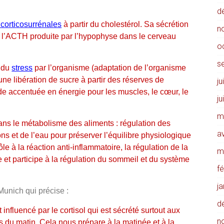
d
corticosurrénales
à partir du cholestérol. Sa sécrétion
n
l’ACTH produite par l’hypophyse dans le cerveau
o
s
n du
stress
par l’organisme (adaptation de l’organisme
une libération de sucre à partir des réserves de
ju
 accentuée en énergie pour les muscles, le cœur, le
ju
m
ns le métabolisme des aliments : régulation des
av
ons et de l’eau pour préserver l’équilibre physiologique
e à la réaction anti-inflammatoire, la régulation de la
m
e et participe à la régulation du sommeil et du système
f
j
Munich qui précise :
d
influencé par le cortisol qui est sécrété surtout aux
n
s du matin. Cela nous prépare à la matinée et à la