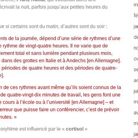
m
ivait la nuit, parfois jusqu’aux petites heures du
f
j
ue si certains sont du matin, d’autres sont du soir :
d
ents de la journée, dépend d’une série de rythmes d’une
e rythme de vingt-quatre heures. Il ne varie que de
n
lement total et sans lumière pendant plusieurs mois,
o
dans des grottes en Italie et à Andechs [en Allemagne].
 périodes de quatre heures et des périodes de quatre-
s
].
a
on de ces rythmes avant même qu’ils soient connus de la
ju
de quatre-vingt-dix minutes de travail, les gens font une
m
 cours à l’école ou à l’université [en Allemagne] – et
erreur que puisse faire un conférencier, c’est de prévoir
av
nutes. »
m
ioryhtme est influencé par le «
cortisol
»
j