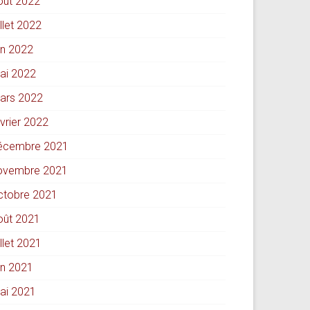
oût 2022
illet 2022
in 2022
ai 2022
ars 2022
évrier 2022
écembre 2021
ovembre 2021
ctobre 2021
oût 2021
illet 2021
in 2021
ai 2021