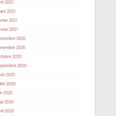
ril 2021
ars 2021
évrier 2021
anvier 2021
écembre 2020
ovembre 2020
ctobre 2020
eptembre 2020
oût 2020
illet 2020
in 2020
ai 2020
ril 2020