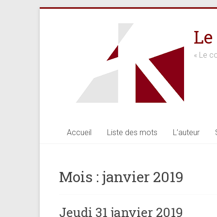
Skip
to
Le
content
« Le co
Accueil
Liste des mots
L’auteur
Mois :
janvier 2019
Jeudi 31 janvier 2019