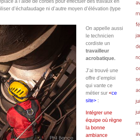
déplace à l’aide de cordes pour effectuer des travaux en
av
tiliser d’échafaudage ni d’autre moyen d’élévation (type
m
f
On appelle aussi
j
le technicien
cordiste un
d
travailleur
n
acrobatique.
o
J’ai trouvé une
offre d’emploi
s
qui vante ce
a
métier sur
<
ce
site>
:
ju
ju
Intégrer une
équipe où règne
m
la bonne
av
ambiance