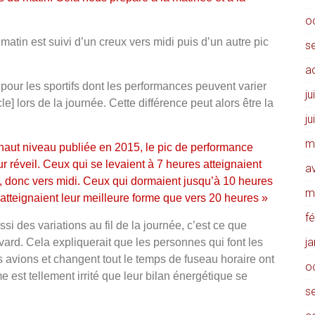
o
 matin est suivi d’un creux vers midi puis d’un autre pic
s
a
 pour les sportifs dont les performances peuvent varier
ju
cle] lors de la journée. Cette différence peut alors être la
ju
m
haut niveau publiée en 2015, le pic de performance
 réveil. Ceux qui se levaient à 7 heures atteignaient
av
, donc vers midi. Ceux qui dormaient jusqu’à 10 heures
m
’atteignaient leur meilleure forme que vers 20 heures »
f
i des variations au fil de la journée, c’est ce que
j
rd. Cela expliquerait que les personnes qui font les
les avions et changent tout le temps de fuseau horaire ont
o
est tellement irrité que leur bilan énergétique se
s