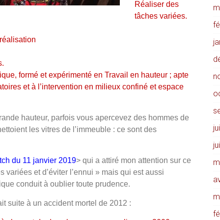
Réaliser des
m
tâches variées.
f
réalisation
j
d
s.
que, formé et expérimenté en Travail en hauteur ; apte
n
atoires et à l’intervention en milieux confiné et espace
o
s
rande hauteur, parfois vous apercevez des hommes de
ju
nettoient les vitres de l’immeuble : ce sont des
ju
ch du 11 janvier 201
9
> qui a attiré mon attention sur ce
m
 variées et d’éviter l’ennui » mais qui est aussi
av
que conduit à oublier toute prudence.
m
t suite à un accident mortel de 2012 :
f