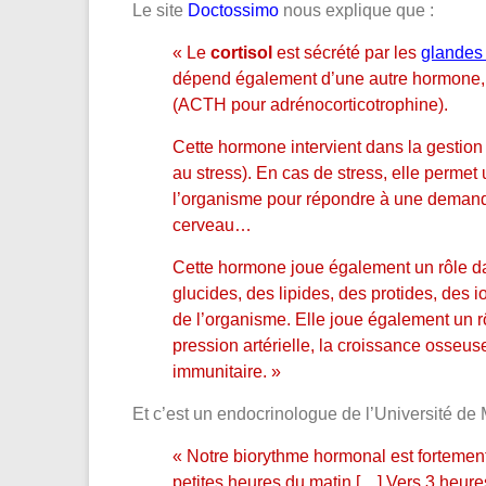
Le site
Doctossimo
nous explique que :
« Le
cortisol
est sécrété par les
glandes 
dépend également d’une autre hormone, 
(ACTH pour adrénocorticotrophine).
Cette hormone intervient dans la gestio
au stress). En cas de stress, elle permet 
l’organisme pour répondre à une demande
cerveau…
Cette hormone joue également un rôle da
glucides, des lipides, des protides, des i
de l’organisme. Elle joue également un rôl
pression artérielle, la croissance osseus
immunitaire. »
Et c’est un endocrinologue de l’Université de 
« Notre biorythme hormonal est fortement 
petites heures du matin […] Vers 3 heure