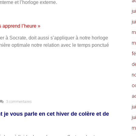
a
interne et l’horloge externe.
ju
ju
s apprend l’heure »
m
er à Socrate, doit aussi s’appliquer à notre horloge
m
ière optimale notre relation avec le temps ponctué
f
d
n
o
a
3 commentaires
ju
 je vous parle en cet hiver de colère et de
ju
m