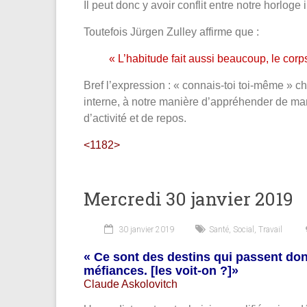
Il peut donc y avoir conflit entre notre horloge 
Toutefois Jürgen Zulley affirme que :
« L’habitude fait aussi beaucoup, le corp
Bref l’expression : « connais-toi toi-même » ch
interne, à notre manière d’appréhender de man
d’activité et de repos.
<1182>
Mercredi 30 janvier 2019
30 janvier 2019
Santé
,
Social
,
Travail
« Ce sont des destins qui passent dont
méfiances. [les voit-on ?]»
Claude Askolovitch