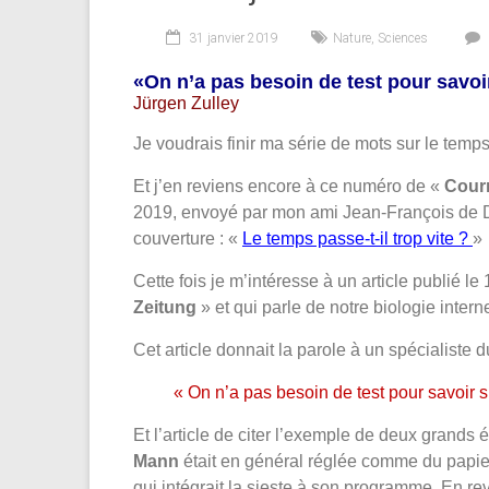
31 janvier 2019
Nature
,
Sciences
«On n’a pas besoin de test pour savoir
Jürgen Zulley
Je voudrais finir ma série de mots sur le temp
Et j’en reviens encore à ce numéro de «
Courr
2019, envoyé par mon ami Jean-François de Dij
couverture : «
Le temps passe-t-il trop vite ?
»
Cette fois je m’intéresse à un article publié l
Zeitung
» et qui parle de notre biologie intern
Cet article donnait la parole à un spécialiste 
« On n’a pas besoin de test pour savoir s
Et l’article de citer l’exemple de deux grands
Mann
était en général réglée comme du papi
qui intégrait la sieste à son programme. En r