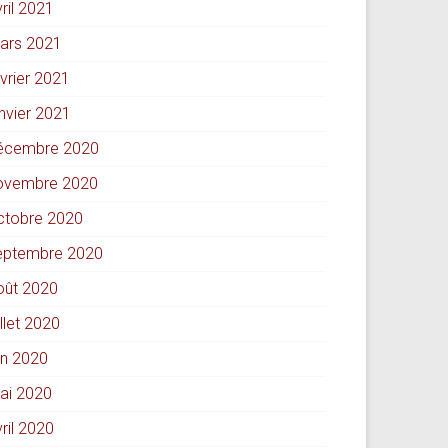
ril 2021
ars 2021
évrier 2021
anvier 2021
écembre 2020
ovembre 2020
ctobre 2020
eptembre 2020
oût 2020
illet 2020
in 2020
ai 2020
ril 2020