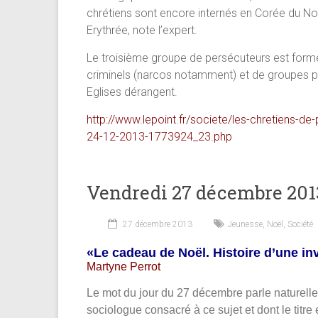
chrétiens sont encore internés en Corée du Nor
Erythrée, note l’expert.
Le troisième groupe de persécuteurs est formé
criminels (narcos notamment) et de groupes par
Eglises dérangent.
http://www.lepoint.fr/societe/les-chretiens-d
24-12-2013-1773924_23.php
Vendredi 27 décembre 201
27 décembre 2013
Jeunesse
,
Noël
,
Société
«Le cadeau de Noël. Histoire d’une in
Martyne Perrot
Le mot du jour du 27 décembre parle naturell
sociologue consacré à ce sujet et dont le titre 