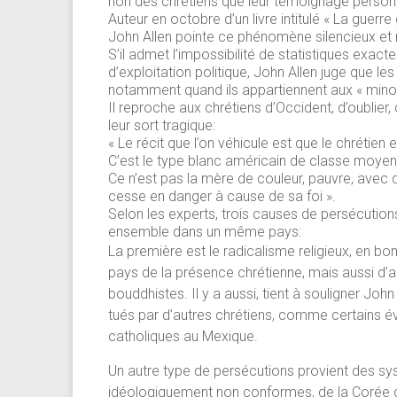
non des chrétiens que leur témoignage personn
Auteur en octobre d’un livre intitulé « La guerr
John Allen pointe ce phénomène silencieux et n
S’il admet l’impossibilité de statistiques exacte
d’exploitation politique, John Allen juge que l
notamment quand ils appartiennent aux « minorit
Il reproche aux chrétiens d’Occident, d’oublier
leur sort tragique:
« Le récit que l’on véhicule est que le chrétien e
C’est le type blanc américain de classe moyen
Ce n’est pas la mère de couleur, pauvre, avec qu
cesse en danger à cause de sa foi ».
Selon les experts, trois causes de persécution
ensemble dans un même pays:
La première est le radicalisme religieux, en bon
pays de la présence chrétienne, mais aussi d’au
bouddhistes. Il y a aussi, tient à souligner Joh
tués par d’autres chrétiens, comme certains év
catholiques au Mexique.
Un autre type de persécutions provient des sy
idéologiquement non conformes, de la Corée du 