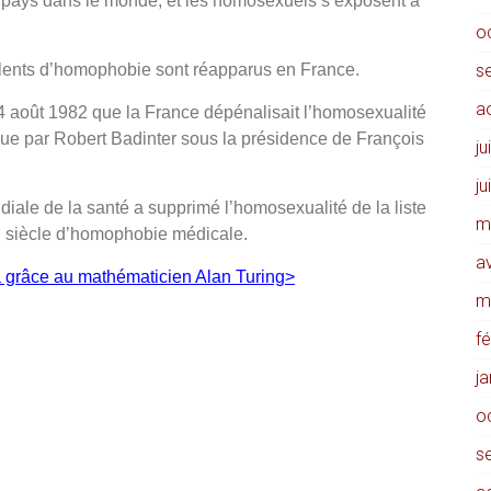
0 pays dans le monde, et les homosexuels s’exposent à
o
relents d’homophobie sont réapparus en France.
s
a
août 1982 que la France dépénalisait l’homosexualité
nue par Robert Badinter sous la présidence de François
ju
ju
iale de la santé a supprimé l’homosexualité de la liste
m
un siècle d’homophobie médicale.
av
la grâce au mathématicien Alan Turing>
m
f
j
o
s