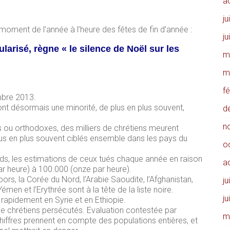
a
ju
 moment de l’année à l’heure des fêtes de fin d’année :
ju
larisé, règne « le silence de Noël sur les
m
m
f
mbre 2013.
nt désormais une minorité, de plus en plus souvent,
d
n
ns ou orthodoxes, des milliers de chrétiens meurent
lus en plus souvent ciblés ensemble dans les pays du
o
ards, les estimations de ceux tués chaque année en raison
a
ar heure) à 100.000 (onze par heure).
rs, la Corée du Nord, l’Arabie Saoudite, l’Afghanistan,
ju
e Yémen et l’Erythrée sont à la tête de la liste noire.
ju
t rapidement en Syrie et en Ethiopie.
de chrétiens persécutés. Evaluation contestée par
m
hiffres prennent en compte des populations entières, et