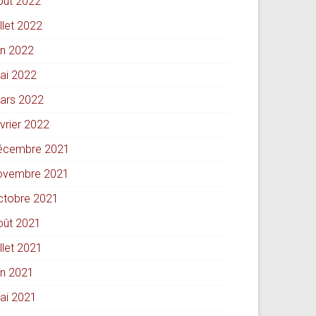
oût 2022
illet 2022
in 2022
ai 2022
ars 2022
évrier 2022
écembre 2021
ovembre 2021
ctobre 2021
oût 2021
illet 2021
in 2021
ai 2021