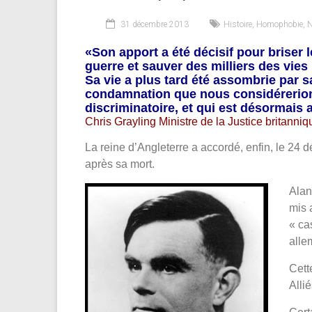
31 décembre 2013
Histoire
,
Homophobie
,
N
«Son apport a été décisif pour briser 
guerre et sauver des milliers des vies
Sa vie a plus tard été assombrie par
condamnation que nous considérerion
discriminatoire, et qui est désormais 
Chris Grayling Ministre de la Justice britann
La reine d’Angleterre a accordé, enfin, le 2
après sa mort.
Alan
mis 
« ca
alle
Cett
Alli