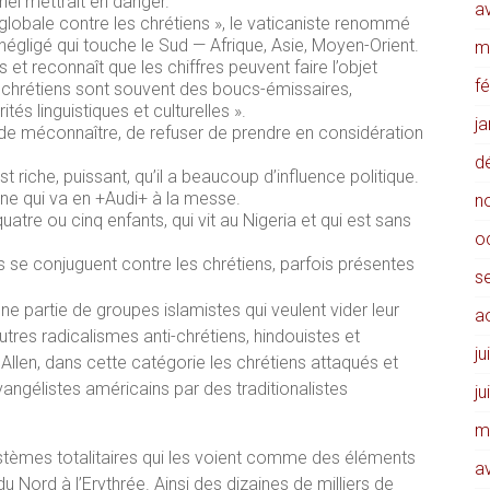
el mettrait en danger.
av
e globale contre les chrétiens », le vaticaniste renommé
égligé qui touche le Sud — Afrique, Asie, Moyen-Orient.
m
s et reconnaît que les chiffres peuvent faire l’objet
f
es chrétiens sont souvent des boucs-émissaires,
és linguistiques et culturelles ».
j
, de méconnaître, de refuser de prendre en considération
d
st riche, puissant, qu’il a beaucoup d’influence politique.
ne qui va en +Audi+ à la messe.
n
atre ou cinq enfants, qui vit au Nigeria et qui est sans
o
s se conjuguent contre les chrétiens, parfois présentes
s
ne partie de groupes islamistes qui veulent vider leur
a
tres radicalismes anti-chrétiens, hindouistes et
ju
n Allen, dans cette catégorie les chrétiens attaqués et
angélistes américains par des traditionalistes
ju
m
stèmes totalitaires qui les voient comme des éléments
av
Nord à l’Erythrée. Ainsi des dizaines de milliers de