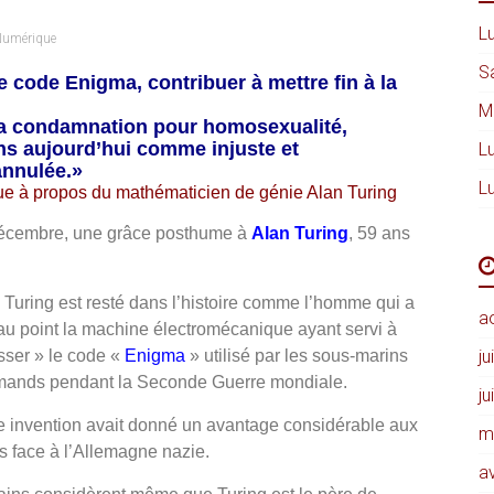
Lu
umérique
S
le code Enigma, contribuer à mettre fin à la
M
 sa condamnation pour homosexualité,
s aujourd’hui comme injuste et
Lu
annulée.»
Lu
ique à propos du mathématicien de génie Alan Turing
4 décembre, une grâce posthume à
Alan Turing
, 59 ans
 Turing est resté dans l’histoire comme l’homme qui a
a
au point la machine électromécanique ayant servi à
sser » le code «
Enigma
» utilisé par les sous-marins
ju
mands pendant la Seconde Guerre mondiale.
ju
e invention avait donné un avantage considérable aux
m
és face à l’Allemagne nazie.
av