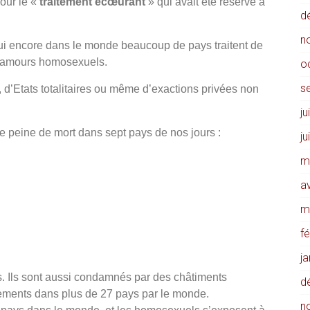
our le «
traitement écœurant
» qui avait été réservé à
d
n
hui encore dans le monde beaucoup de pays traitent de
s amours homosexuels.
o
s
, d’Etats totalitaires ou même d’exactions privées non
ju
e peine de mort dans sept pays de nos jours :
ju
m
av
m
f
j
s. Ils sont aussi condamnés par des châtiments
d
ements dans plus de 27 pays par le monde.
n