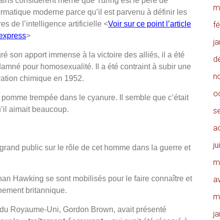
ains considèrent même que Turing est le père de
m
formatique moderne parce qu’il est parvenu à définir les
res de l’intelligence artificielle <
Voir sur ce point l’article
f
’express
>
j
ré son apport immense à la victoire des alliés, il a été
d
amné pour homosexualité. Il a été contraint à subir une
n
ration chimique en 1952.
o
e pomme trempée dans le cyanure. Il semble que c’était
’il aimait beaucoup.
s
a
ju
rand public sur le rôle de cet homme dans la guerre et
m
han Hawking se sont mobilisés pour le faire connaître et
av
rnement britannique.
m
re du Royaume-Uni, Gordon Brown, avait présenté
j