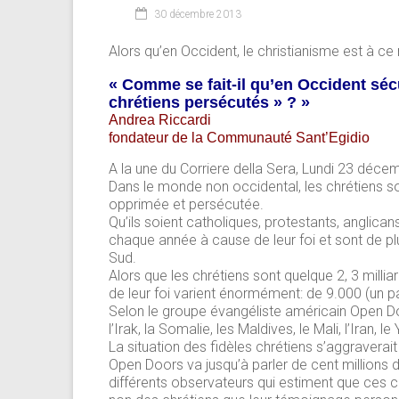
30 décembre 2013
Alors qu’en Occident, le christianisme est à ce
« Comme se fait-il qu’en Occident sécu
chrétiens persécutés » ? »
Andrea Riccardi
fondateur de la Communauté Sant’Egidio
A la une du Corriere della Sera, Lundi 23 déce
Dans le monde non occidental, les chrétiens so
opprimée et persécutée.
Qu’ils soient catholiques, protestants, anglica
chaque année à cause de leur foi et sont de p
Sud.
Alors que les chrétiens sont quelque 2, 3 milli
de leur foi varient énormément: de 9.000 (un p
Selon le groupe évangéliste américain Open Doo
l’Irak, la Somalie, les Maldives, le Mali, l’Iran, l
La situation des fidèles chrétiens s’aggraverai
Open Doors va jusqu’à parler de cent millions 
différents observateurs qui estiment que ces c