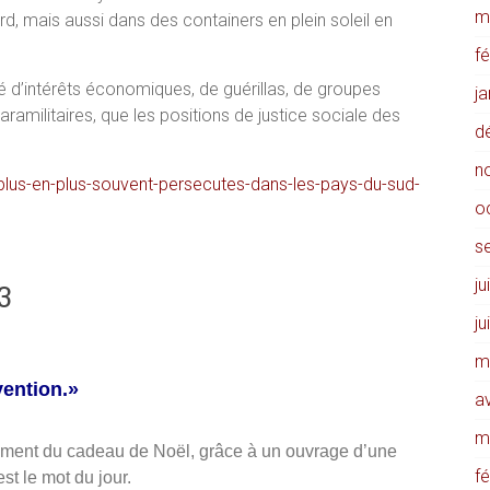
m
d, mais aussi dans des containers en plein soleil en
f
 d’intérêts économiques, de guérillas, de groupes
j
amilitaires, que les positions de justice sociale des
d
n
e-plus-en-plus-souvent-persecutes-dans-les-pays-du-sud-
o
s
ju
3
ju
m
vention.»
av
m
ement du cadeau de Noël, grâce à un ouvrage d’une
f
est le mot du jour.