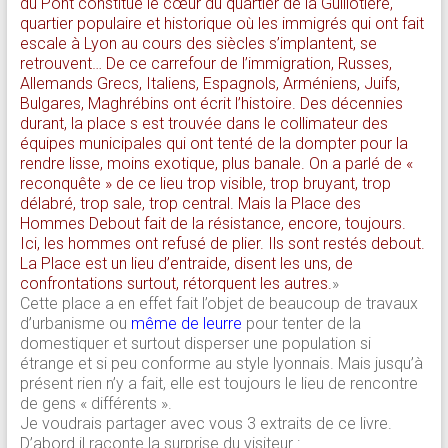
du Pont constitue le cœur du quartier de la Guillotière,
quartier populaire et historique où les immigrés qui ont fait
escale à Lyon au cours des siècles s’implantent, se
retrouvent… De ce carrefour de l’immigration, Russes,
Allemands Grecs, Italiens, Espagnols, Arméniens, Juifs,
Bulgares, Maghrébins ont écrit l’histoire. Des décennies
durant, la place s est trouvée dans le collimateur des
équipes municipales qui ont tenté de la dompter pour la
rendre lisse, moins exotique, plus banale. On a parlé de «
reconquête » de ce lieu trop visible, trop bruyant, trop
délabré, trop sale, trop central. Mais la Place des
Hommes Debout fait de la résistance, encore, toujours.
Ici, les hommes ont refusé de plier. Ils sont restés debout.
La Place est un lieu d’entraide, disent les uns, de
confrontations surtout, rétorquent les autres.
»
Cette place a en effet fait l’objet de beaucoup de travaux
d’urbanisme ou
même de leurre
pour tenter de la
domestiquer et surtout disperser une population si
étrange et si peu conforme au style lyonnais. Mais jusqu’à
présent rien n’y a fait, elle est toujours le lieu de rencontre
de gens « différents ».
Je voudrais partager avec vous 3 extraits de ce livre.
D’abord il raconte la surprise du visiteur :