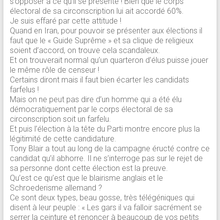
s’opposer à ce qu’il se présente ! Bien que le corps
électoral de sa circonscription lui ait accordé 60%.
Je suis effaré par cette attitude !
Quand en Iran, pour pouvoir se présenter aux élections il
faut que le « Guide Suprême » et sa clique de religieux
soient d’accord, on trouve cela scandaleux.
Et on trouverait normal qu’un quarteron d’élus puisse jouer
le même rôle de censeur !
Certains diront mais il faut bien écarter les candidats
farfelus !
Mais on ne peut pas dire d’un homme qui a été élu
démocratiquement par le corps électoral de sa
circonscription soit un farfelu.
Et puis l’élection à la tête du Parti montre encore plus la
légitimité de cette candidature.
Tony Blair a tout au long de la campagne éructé contre ce
candidat qu’il abhorre. Il ne s’interroge pas sur le rejet de
sa personne dont cette élection est la preuve.
Qu’est ce qu’est que le blairisme anglais et le
Schroederisme allemand ?
Ce sont deux types, beau gosse, très télégéniques qui
disent à leur peuple : « Les gars il va falloir sacrément se
serrer la ceinture et renoncer à beaucoup de vos petits