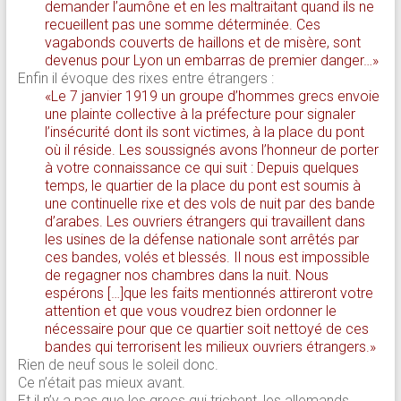
demander l’aumône et en les maltraitant quand ils ne
recueillent pas une somme déterminée. Ces
vagabonds couverts de haillons et de misère, sont
devenus pour Lyon un embarras de premier danger…»
Enfin il évoque des rixes entre étrangers :
«Le 7 janvier 1919 un groupe d’hommes grecs envoie
une plainte collective à la préfecture pour signaler
l’insécurité dont ils sont victimes, à la place du pont
où il réside. Les soussignés avons l’honneur de porter
à votre connaissance ce qui suit : Depuis quelques
temps, le quartier de la place du pont est soumis à
une continuelle rixe et des vols de nuit par des bande
d’arabes. Les ouvriers étrangers qui travaillent dans
les usines de la défense nationale sont arrêtés par
ces bandes, volés et blessés. Il nous est impossible
de regagner nos chambres dans la nuit. Nous
espérons […]que les faits mentionnés attireront votre
attention et que vous voudrez bien ordonner le
nécessaire pour que ce quartier soit nettoyé de ces
bandes qui terrorisent les milieux ouvriers étrangers.»
Rien de neuf sous le soleil donc.
Ce n’était pas mieux avant.
Et il n’y a pas que les grecs qui trichent, les allemands