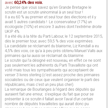
avec
60,24% des voix.
Je pense que vous savez qu’en Grande Bretagne le
scrutin est un scrutin uninominal à un seul tour !
Il a eu 60 % au premier et seul tour des élections et il y
avait 5 autres candidats ! Le conservateur (17%) un
écologiste (10%) et encore 3 autres dont l’extrême droite
UKIP 4%.
Il a été élu à la tête du Parti Labour, le 12 septembre 2015,
dès le premier tour, avec 59,5 % des voix exprimées.
La candidate se réclamant du blairisme, Liz Kendall a eu
4,5% des voix, ce qu’a à peu près obtenu Manuel Valls aux
primaires qui lui aussi se réclamait du blairisme.
Le scrutin qui l’a désigné est nouveau, en effet ce ne sont
pas seulement les adhérents du Parti Travailliste qui ont
voté mais tous les sympathisants qui acceptaient de
verser 3 livres sterling (c’est assez proche des primaires
socialistes ou de ceux que veulent organiser le parti des
républicains, mais c’est un peu plus cher).
La remarque de Bourlanges à l’égard des députés qui
auraient fait une erreur, s’explique du fait que pour se
présenter à ce scrutin il fallait avoir l’aval d’un certain
nombre de députés travaillistes qui aurait donc pu