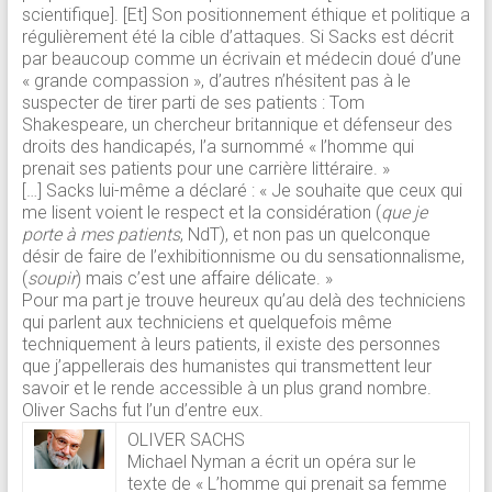
scientifique]. [Et] Son positionnement éthique et politique a
régulièrement été la cible d’attaques. Si Sacks est décrit
par beaucoup comme un écrivain et médecin doué d’une
« grande compassion », d’autres n’hésitent pas à le
suspecter de tirer parti de ses patients : Tom
Shakespeare, un chercheur britannique et défenseur des
droits des handicapés, l’a surnommé « l’homme qui
prenait ses patients pour une carrière littéraire. »
[…] Sacks lui-même a déclaré : « Je souhaite que ceux qui
me lisent voient le respect et la considération (
que je
porte à mes patients
, NdT), et non pas un quelconque
désir de faire de l’exhibitionnisme ou du sensationnalisme,
(
soupir
) mais c’est une affaire délicate. »
Pour ma part je trouve heureux qu’au delà des techniciens
qui parlent aux techniciens et quelquefois même
techniquement à leurs patients, il existe des personnes
que j’appellerais des humanistes qui transmettent leur
savoir et le rende accessible à un plus grand nombre.
Oliver Sachs fut l’un d’entre eux.
OLIVER SACHS
Michael Nyman a écrit un opéra sur le
texte de « L’homme qui prenait sa femme