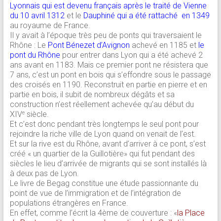
Lyonnais qui est devenu français après le traité de Vienne
du 10 avril 1312
et le
Dauphiné qui a été rattaché en 1349
au royaume de France.
Il y avait à l’époque très peu de ponts qui traversaient le
Rhône : Le
Pont Bénezet d’Avignon
achevé en 1185 et
le
pont du Rhône
pour entrer dans Lyon qui a été achevé 2
ans avant en 1183. Mais ce premier pont ne résistera que
7 ans, c’est un pont en bois qui s’effondre sous le passage
des croisés en 1190. Reconstruit en partie en pierre et en
partie en bois, il subit de nombreux dégâts et sa
construction n’est réellement achevée qu’au début du
XIV
siècle.
e
Et c’est donc pendant très longtemps le seul pont pour
rejoindre la riche ville de Lyon quand on venait de l’est.
Et sur la rive est du Rhône, avant d’arriver à ce pont, s’est
créé « un quartier de la Guillotière» qui fut pendant des
siècles le lieu d’arrivée de migrants qui se sont installés là
à deux pas de Lyon.
Le livre de Begag constitue une étude passionnante du
point de vue de l’immigration et de l’intégration de
populations étrangères en France.
En effet, comme l’écrit la 4ème de couverture : «
la Place