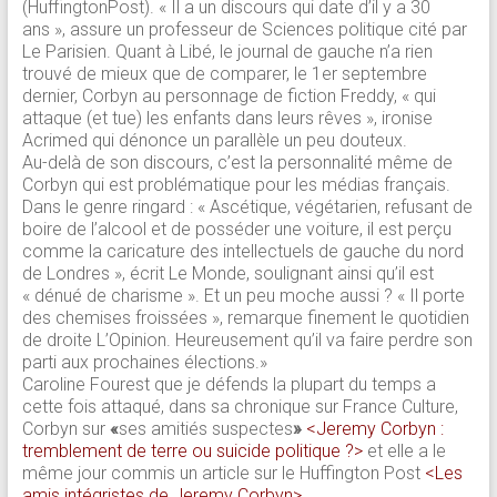
(HuffingtonPost). « Il a un discours qui date d’il y a 30
ans », assure un professeur de Sciences politique cité par
Le Parisien. Quant à Libé, le journal de gauche n’a rien
trouvé de mieux que de comparer, le 1er septembre
dernier, Corbyn au personnage de fiction Freddy, « qui
attaque (et tue) les enfants dans leurs rêves », ironise
Acrimed qui dénonce un parallèle un peu douteux.
Au-delà de son discours, c’est la personnalité même de
Corbyn qui est problématique pour les médias français.
Dans le genre ringard : « Ascétique, végétarien, refusant de
boire de l’alcool et de posséder une voiture, il est perçu
comme la caricature des intellectuels de gauche du nord
de Londres », écrit Le Monde, soulignant ainsi qu’il est
« dénué de charisme ». Et un peu moche aussi ? « Il porte
des chemises froissées », remarque finement le quotidien
de droite L’Opinion. Heureusement qu’il va faire perdre son
parti aux prochaines élections.»
Caroline Fourest que je défends la plupart du temps a
cette fois attaqué, dans sa chronique sur France Culture,
Corbyn sur
«
ses amitiés suspectes
»
<Jeremy Corbyn :
tremblement de terre ou suicide politique ?>
et elle a le
même jour commis un article sur le Huffington Post
<Les
amis intégristes de Jeremy Corbyn>