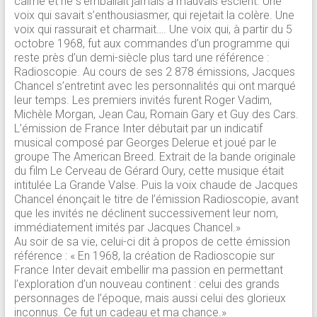
calme et ne s’emballait jamais à mauvais escient. Une
voix qui savait s’enthousiasmer, qui rejetait la colère. Une
voix qui rassurait et charmait…. Une voix qui, à partir du 5
octobre 1968, fut aux commandes d’un programme qui
reste près d’un demi-siècle plus tard une référence :
Radioscopie. Au cours de ses 2 878 émissions, Jacques
Chancel s’entretint avec les personnalités qui ont marqué
leur temps. Les premiers invités furent Roger Vadim,
Michèle Morgan, Jean Cau, Romain Gary et Guy des Cars.
L’émission de France Inter débutait par un indicatif
musical composé par Georges Delerue et joué par le
groupe The American Breed. Extrait de la bande originale
du film Le Cerveau de Gérard Oury, cette musique était
intitulée La Grande Valse. Puis la voix chaude de Jacques
Chancel énonçait le titre de l’émission Radioscopie, avant
que les invités ne déclinent successivement leur nom,
immédiatement imités par Jacques Chancel.»
Au soir de sa vie, celui-ci dit à propos de cette émission
référence : «
En 1968, la création de Radioscopie sur
France Inter devait embellir ma passion en permettant
l’exploration d’un nouveau continent : celui des grands
personnages de l’époque, mais aussi celui des glorieux
inconnus. Ce fut un cadeau et ma chance.»