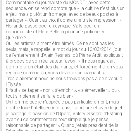
Commentaire du journaliste du MONDE : avec cette
séquence, on se rend compte que « la culture n’est plus un
enjeu, mais plutôt un fromage, avec de beaux postes à
partager ». Quant au trio, il donne une triste impression : «
Hollande passe pour un cynique, Valls pour un
opportuniste et Fleur Pellerin pour une potiche. »
Que dire ?
Oui les artistes aiment être aimés. Ce ne sont pas les
seuls, mais je rappelle le mot du jour du 10/03/2014, jour
de l’enterrement d’Alain Resnais, où Pierre Arditi expliquait
à propos de son réalisateur favori : « Il nous regardait
comme si on était des diamants, et forcément si on vous
regarde comme ça, vous devenez un diamant. »
Très clairement nous ne nous trouvons pas à ce niveau à
l’Elysée.
Il faut « se taper » non « s’enrichir », « s’émerveiller » ou «
tout simplement se faire du bien»
Un homme que je n’apprécie pas particulièrement, mais
dont je loue l’intelligence et aussi la culture et avec lequel
je partage la passion de l’Opéra, Valéry Giscard d’Estaing
avait eu ce commentaire tout simple que je pense
raisonnable de partager : « Quand j’étais président de la