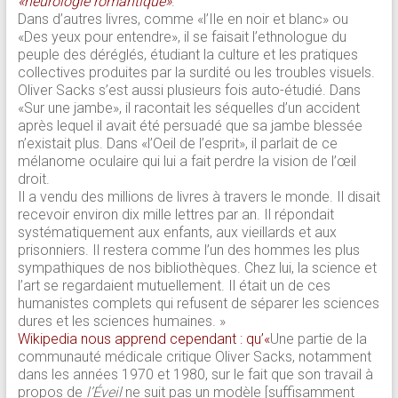
«neurologie romantique»
.
Dans d’autres livres, comme «l’Ile en noir et blanc» ou
«Des yeux pour entendre», il se faisait l’ethnologue du
peuple des déréglés, étudiant la culture et les pratiques
collectives produites par la surdité ou les troubles visuels.
Oliver Sacks s’est aussi plusieurs fois auto-étudié. Dans
«Sur une jambe», il racontait les séquelles d’un accident
après lequel il avait été persuadé que sa jambe blessée
n’existait plus. Dans «l’Oeil de l’esprit», il parlait de ce
mélanome oculaire qui lui a fait perdre la vision de l’œil
droit.
Il a vendu des millions de livres à travers le monde. Il disait
recevoir environ dix mille lettres par an. Il répondait
systématiquement aux enfants, aux vieillards et aux
prisonniers. Il restera comme l’un des hommes les plus
sympathiques de nos bibliothèques. Chez lui, la science et
l’art se regardaient mutuellement. Il était un de ces
humanistes complets qui refusent de séparer les sciences
dures et les sciences humaines. »
Wikipedia nous apprend cependant : qu’«
Une partie de la
communauté médicale critique Oliver Sacks, notamment
dans les années 1970 et 1980, sur le fait que son travail à
propos de
l’Éveil
ne suit pas un modèle [suffisamment