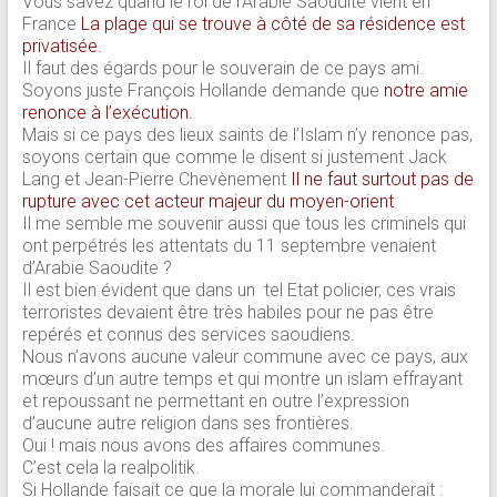
Vous savez quand le roi de l’Arabie Saoudite vient en
France
La plage qui se trouve à côté de sa résidence est
privatisée.
Il faut des égards pour le souverain de ce pays ami.
Soyons juste François Hollande demande que
notre amie
renonce à l’exécution.
Mais si ce pays des lieux saints de l’Islam n’y renonce pas,
soyons certain que comme le disent si justement Jack
Lang et Jean-Pierre Chevènement
Il ne faut surtout pas de
rupture avec cet acteur majeur du moyen-orient
Il me semble me souvenir aussi que tous les criminels qui
ont perpétrés les attentats du 11 septembre venaient
d’Arabie Saoudite ?
Il est bien évident que dans un tel Etat policier, ces vrais
terroristes devaient être très habiles pour ne pas être
repérés et connus des services saoudiens.
Nous n’avons aucune valeur commune avec ce pays, aux
mœurs d’un autre temps et qui montre un islam effrayant
et repoussant ne permettant en outre l’expression
d’aucune autre religion dans ses frontières.
Oui ! mais nous avons des affaires communes.
C’est cela la realpolitik.
Si Hollande faisait ce que la morale lui commanderait :