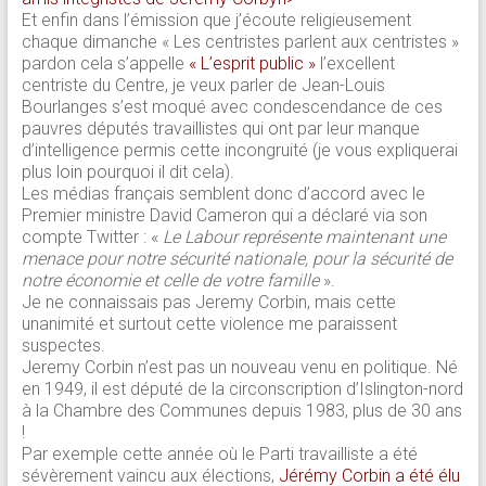
Et enfin dans l’émission que j’écoute religieusement
chaque dimanche « Les centristes parlent aux centristes »
pardon cela s’appelle
« L’esprit public »
l’excellent
centriste du Centre, je veux parler de Jean-Louis
Bourlanges s’est moqué avec condescendance de ces
pauvres députés travaillistes qui ont par leur manque
d’intelligence permis cette incongruité (je vous expliquerai
plus loin pourquoi il dit cela).
Les médias français semblent donc d’accord avec le
Premier ministre David Cameron qui a déclaré via son
compte Twitter : «
Le Labour représente maintenant une
menace pour notre sécurité nationale, pour la sécurité de
notre économie et celle de votre famille
».
Je ne connaissais pas Jeremy Corbin, mais cette
unanimité et surtout cette violence me paraissent
suspectes.
Jeremy Corbin n’est pas un nouveau venu en politique. Né
en 1949, il est député de la circonscription d’Islington-nord
à la Chambre des Communes depuis 1983, plus de 30 ans
!
Par exemple cette année où le Parti travailliste a été
sévèrement vaincu aux élections,
Jérémy Corbin a été élu