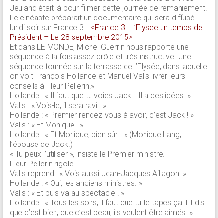
Jeuland était là pour filmer cette journée de remaniement.
Le cinéaste préparait un documentaire qui sera diffusé
lundi soir sur France 3…
<France 3 : L’Elysee un temps de
Président – Le 28 septembre 2015>
Et dans LE MONDE, Michel Guerrin nous rapporte une
séquence à la fois assez drôle et très instructive. Une
séquence tournée sur la terrasse de l’Elysée, dans laquelle
on voit François Hollande et Manuel Valls livrer leurs
conseils à Fleur Pellerin.»
Hollande : « Il faut que tu voies Jack… Il a des idées. »
Valls : « Vois-le, il sera ravi ! »
Hollande : « Premier rendez-vous à avoir, c’est Jack ! »
Valls : « Et Monique ! »
Hollande : « Et Monique, bien sûr… » (Monique Lang,
l’épouse de Jack.)
« Tu peux l’utiliser », insiste le Premier ministre.
Fleur Pellerin rigole.
Valls reprend : « Vois aussi Jean-Jacques Aillagon. »
Hollande : « Oui, les anciens ministres. »
Valls : « Et puis va au spectacle ! »
Hollande : « Tous les soirs, il faut que tu te tapes ça. Et dis
que c’est bien, que c’est beau, ils veulent être aimés. »