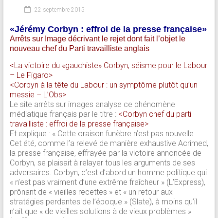
22 septembre 2015
«Jérémy Corbyn : effroi de la presse française»
Arrêts sur Image décrivant le rejet dont fait l’objet le
nouveau chef du Parti travailliste anglais
<La victoire du «gauchiste» Corbyn, séisme pour le Labour
– Le Figaro>
<Corbyn à la tête du Labour : un symptôme plutôt qu’un
messie – L’Obs>
Le site arrêts sur images analyse ce phénomène
médiatique français par le titre :
<Corbyn chef du parti
travailliste : effroi de la presse française>
Et explique : « Cette oraison funèbre n’est pas nouvelle.
Cet été, comme l’a relevé de manière exhaustive Acrimed,
la presse française, effrayée par la victoire annoncée de
Corbyn, se plaisait à relayer tous les arguments de ses
adversaires. Corbyn, c’est d’abord un homme politique qui
« n’est pas vraiment d’une extrême fraîcheur » (L’Express),
prônant de « vieilles recettes » et « un retour aux
stratégies perdantes de l’époque » (Slate), à moins qu’il
n’ait que « de vieilles solutions à de vieux problèmes »