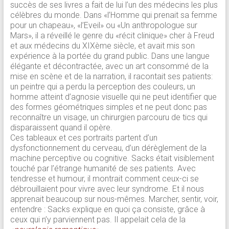
succès de ses livres a fait de lui l’un des médecins les plus
célèbres du monde. Dans «l’Homme qui prenait sa femme
pour un chapeau», «l’Eveil» ou «Un anthropologue sur
Mars», il a réveillé le genre du «récit clinique» cher à Freud
et aux médecins du XIXème siècle, et avait mis son
expérience à la portée du grand public. Dans une langue
élégante et décontractée, avec un art consommé de la
mise en scène et de la narration, il racontait ses patients:
un peintre qui a perdu la perception des couleurs, un
homme atteint d’agnosie visuelle qui ne peut identifier que
des formes géométriques simples et ne peut donc pas
reconnaître un visage, un chirurgien parcouru de tics qui
disparaissent quand il opère.
Ces tableaux et ces portraits partent d’un
dysfonctionnement du cerveau, d’un dérèglement de la
machine perceptive ou cognitive. Sacks était visiblement
touché par l’étrange humanité de ses patients. Avec
tendresse et humour, il montrait comment ceux-ci se
débrouillaient pour vivre avec leur syndrome. Et il nous
apprenait beaucoup sur nous-mêmes. Marcher, sentir, voir,
entendre : Sacks explique en quoi ça consiste, grâce à
ceux qui n’y parviennent pas. Il appelait cela de la