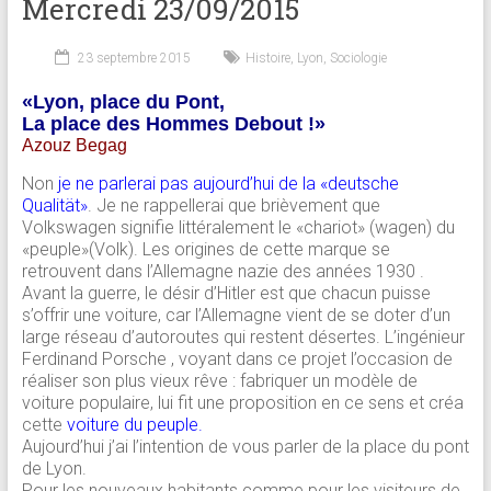
Mercredi 23/09/2015
23 septembre 2015
Histoire
,
Lyon
,
Sociologie
«Lyon, place du Pont,
La place des Hommes Debout !»
Azouz Begag
Non
je ne parlerai pas aujourd’hui de la «deutsche
Qualität»
. Je ne rappellerai que brièvement que
Volkswagen signifie littéralement le «chariot» (wagen) du
«peuple»(Volk). Les origines de cette marque se
retrouvent dans l’Allemagne nazie des années 1930 .
Avant la guerre, le désir d’Hitler est que chacun puisse
s’offrir une voiture, car l’Allemagne vient de se doter d’un
large réseau d’autoroutes qui restent désertes. L’ingénieur
Ferdinand Porsche , voyant dans ce projet l’occasion de
réaliser son plus vieux rêve : fabriquer un modèle de
voiture populaire, lui fit une proposition en ce sens et créa
cette
voiture du peuple
.
Aujourd’hui j’ai l’intention de vous parler de la place du pont
de Lyon.
Pour les nouveaux habitants comme pour les visiteurs de