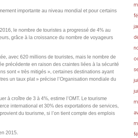
m
êmement importante au niveau mondial et pour certains
f
j
016, le nombre de touristes a progressé de 4% au
d
iteurs, grâce à la croissance du nombre de voyageurs
n
tée, avec 620 millions de touristes, mais le nombre de
o
e précédente en raison des craintes liées à la sécurité
s
ns sont « très mitigés », certaines destinations ayant
utres un taux plat » précise l’Organisation mondiale du
ju
ju
uer à croître de 3 à 4%, estime l’OMT. Le tourisme
m
e international et 30% des exportations de services,
av
rovient du tourisme, si l’on tient compte des emplois
m
 en 2015.
f