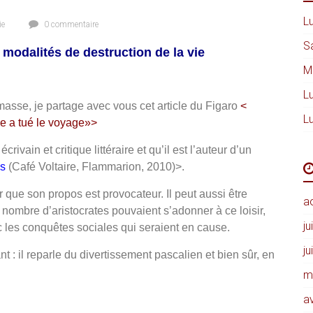
Lu
ie
0 commentaire
S
 modalités de destruction de la vie
M
Lu
 masse, je partage avec vous cet article du Figaro
<
Lu
e a tué le voyage»>
ivain et critique littéraire et qu’il est l’auteur d’un
es
(Café Voltaire, Flammarion, 2010)>.
 que son propos est provocateur. Il peut aussi être
a
t nombre d’aristocrates pouvaient s’adonner à ce loisir,
ju
c les conquêtes sociales qui seraient en cause.
ju
 il reparle du divertissement pascalien et bien sûr, en
m
av