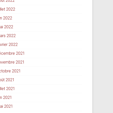
oût 2022
illet 2022
in 2022
ai 2022
ars 2022
évrier 2022
écembre 2021
ovembre 2021
ctobre 2021
oût 2021
illet 2021
in 2021
ai 2021