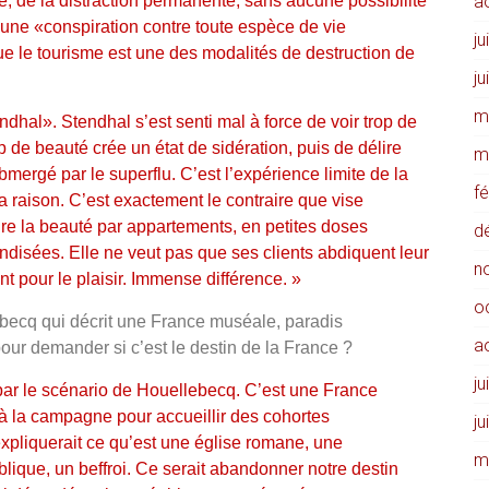
, de la distraction permanente, sans aucune possibilité
a
une «conspiration contre toute espèce de vie
ju
que le tourisme est une des modalités de destruction de
ju
m
al». Stendhal s’est senti mal à force de voir trop de
 de beauté crée un état de sidération, puis de délire
m
bmergé par le superflu. C’est l’expérience limite de la
f
 la raison. C’est exactement le contraire que vise
ndre la beauté par appartements, en petites doses
d
disées. Elle ne veut pas que ses clients abdiquent leur
n
nt pour le plaisir. Immense différence. »
o
lebecq qui décrit une France muséale, paradis
a
 pour demander si c’est le destin de la France ?
ju
par le scénario de Houellebecq. C’est une France
 à la campagne pour accueillir des cohortes
ju
expliquerait ce qu’est une église romane, une
m
lique, un beffroi. Ce serait abandonner notre destin