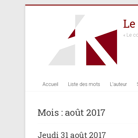
Skip
to
Le
content
« Le co
Accueil
Liste des mots
L’auteur
Mois :
août 2017
Jeudi 31 août 2017