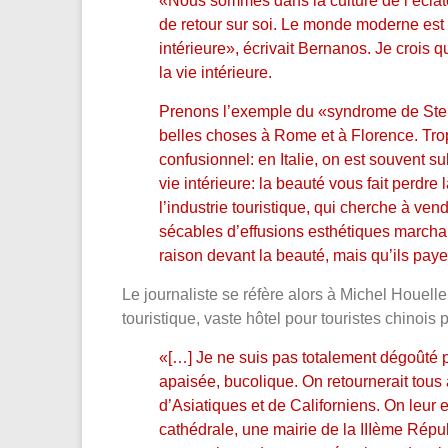
«Nous sommes dans la culture de l’éclate
de retour sur soi. Le monde moderne est 
intérieure», écrivait Bernanos. Je crois 
la vie intérieure.
Prenons l’exemple du «syndrome de Stendh
belles choses à Rome et à Florence. Trop
confusionnel: en Italie, on est souvent su
vie intérieure: la beauté vous fait perdre
l’industrie touristique, qui cherche à ve
sécables d’effusions esthétiques marchan
raison devant la beauté, mais qu’ils paye
Le journaliste se réfère alors à Michel Houel
touristique, vaste hôtel pour touristes chinois
«[…] Je ne suis pas totalement dégoûté 
apaisée, bucolique. On retournerait tous
d’Asiatiques et de Californiens. On leur 
cathédrale, une mairie de la IIIème Répub