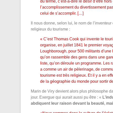
du terme, c’est-à-dire le désir d’être hor
l’accomplissement du divertissement pasca
celui de s’accomplir. […]
Il nous donne, selon lui, le nom de l’inventeur
religieux du tourisme :
« C’est Thomas Cook qui invente le tour
organise, en juillet 1841 le premier voyage
Loughborough, pour 500 militants d’une li
qu’on rassemble des gens dans une gare, q
liste, qu’on déroule un programme. Les ra
a comme un air de pèlerinage, de commun
tourisme est très religieux. Et il y a en 
de la géographie du monde pour sortir de
Marin de Viry devient alors plus philosophe dan
jour. Exergue qui aurait aussi pu être : «
L’ind
abdiquent leur raison devant la beauté, mais