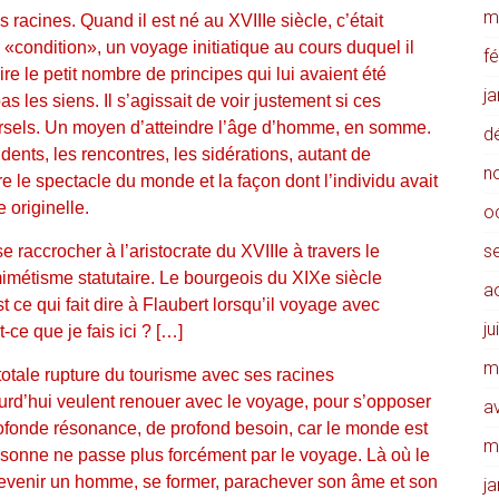
m
s racines. Quand il est né au XVIIIe siècle, c’était
condition», un voyage initiatique au cours duquel il
f
re le petit nombre de principes qui lui avaient été
j
 les siens. Il s’agissait de voir justement si ces
niversels. Un moyen d’atteindre l’âge d’homme, en somme.
d
idents, les rencontres, les sidérations, autant de
n
e le spectacle du monde et la façon dont l’individu avait
 originelle.
o
s
 raccrocher à l’aristocrate du XVIIIe à travers le
imétisme statutaire. Le bourgeois du XIXe siècle
a
t ce qui fait dire à Flaubert lorsqu’il voyage avec
ju
e que je fais ici ? […]
m
otale rupture du tourisme avec ses racines
urd’hui veulent renouer avec le voyage, pour s’opposer
av
rofonde résonance, de profond besoin, car le monde est
m
rsonne ne passe plus forcément par le voyage. Là où le
 devenir un homme, se former, parachever son âme et son
j