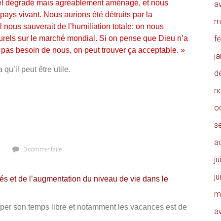
iel dégradé mais agréablement aménagé, et nous
av
 pays vivant. Nous aurions été détruits par la
m
l nous sauverait de l’humiliation totale: on nous
turels sur le marché mondial. Si on pense que Dieu n’a
f
a pas besoin de nous, on peut trouver ça acceptable. »
j
qu’il peut être utile.
d
n
o
s
a
0 commentaire
ju
ju
s et de l’augmentation du niveau de vie dans le
m
r son temps libre et notamment les vacances est de
av