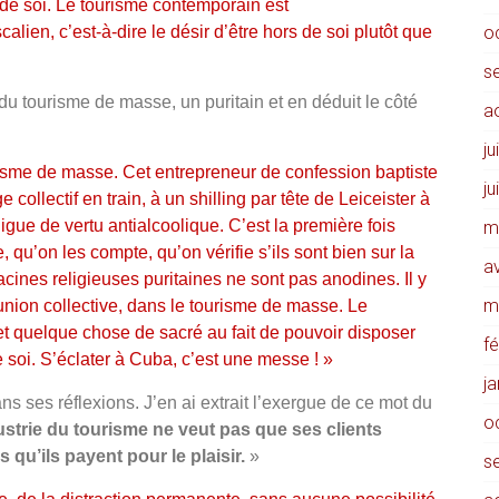
s de soi. Le tourisme contemporain est
lien, c’est-à-dire le désir d’être hors de soi plutôt que
o
s
 du tourisme de masse, un puritain et en déduit le côté
a
ju
isme de masse. Cet entrepreneur de confession baptiste
ju
 collectif en train, à un shilling par tête de Leiceister à
gue de vertu antialcoolique. C’est la première fois
m
u’on les compte, qu’on vérifie s’ils sont bien sur la
av
cines religieuses puritaines ne sont pas anodines. Il y
m
ion collective, dans le tourisme de masse. Le
effet quelque chose de sacré au fait de pouvoir disposer
f
 soi. S’éclater à Cuba, c’est une messe ! »
j
s ses réflexions. J’en ai extrait l’exergue de ce mot du
o
ustrie du tourisme ne veut pas que ses clients
 qu’ils payent pour le plaisir.
»
s