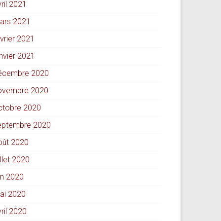
ril 2021
ars 2021
évrier 2021
anvier 2021
écembre 2020
ovembre 2020
ctobre 2020
eptembre 2020
oût 2020
illet 2020
in 2020
ai 2020
ril 2020