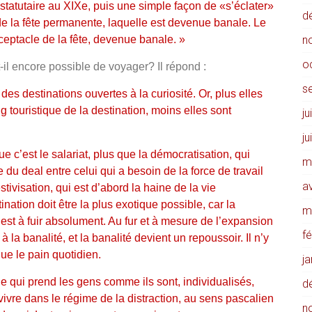
 statutaire au XIXe, puis une simple façon de «s’éclater»
d
e la fête permanente, laquelle est devenue banale. Le
ceptacle de la fête, devenue banale. »
n
o
-il encore possible de voyager? Il répond :
s
 des destinations ouvertes à la curiosité. Or, plus elles
g touristique de la destination, moins elles sont
ju
ju
ue c’est le salariat, plus que la démocratisation, qui
m
 du deal entre celui qui a besoin de la force de travail
av
festivisation, qui est d’abord la haine de la vie
ination doit être la plus exotique possible, car la
m
, est à fuir absolument. Au fur et à mesure de l’expansion
f
 la banalité, et la banalité devient un repoussoir. Il n’y
que le pain quotidien.
j
e qui prend les gens comme ils sont, individualisés,
d
 vivre dans le régime de la distraction, au sens pascalien
n