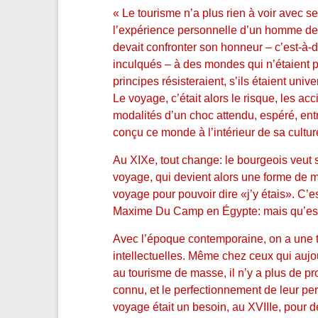
« Le tourisme n’a plus rien à voir avec se
l’expérience personnelle d’un homme de «
devait confronter son honneur – c’est-à-di
inculqués – à des mondes qui n’étaient pas
principes résisteraient, s’ils étaient u
Le voyage, c’était alors le risque, les acc
modalités d’un choc attendu, espéré, entr
conçu ce monde à l’intérieur de sa culture
Au XIXe, tout change: le bourgeois veut se
voyage, qui devient alors une forme de m
voyage pour pouvoir dire «j’y étais». C’es
Maxime Du Camp en Égypte: mais qu’est-c
Avec l’époque contemporaine, on a une t
intellectuelles. Même chez ceux qui aujo
au tourisme de masse, il n’y a plus de p
connu, et le perfectionnement de leur pe
voyage était un besoin, au XVIIIe, pour