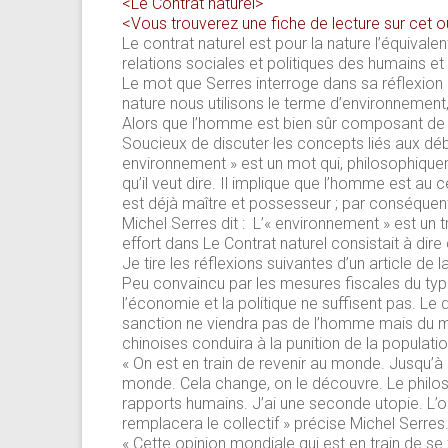
<Le Contrat naturel>
<Vous trouverez une fiche de lecture sur cet o
Le contrat naturel est pour la nature l’équivale
relations sociales et politiques des humains et
Le mot que Serres interroge dans sa réflexion e
nature nous utilisons le terme d’environnemen
Alors que l’homme est bien sûr composant de l
Soucieux de discuter les concepts liés aux déb
environnement » est un mot qui, philosophiqueme
qu’il veut dire. Il implique que l’homme est au 
est déjà maître et possesseur ; par conséquent 
Michel Serres dit : L’« environnement » est un
effort dans Le Contrat naturel consistait à dire
Je tire les réflexions suivantes d’un article de l
Peu convaincu par les mesures fiscales du type
l’économie et la politique ne suffisent pas. Le
sanction ne viendra pas de l’homme mais du mo
chinoises conduira à la punition de la population.
« On est en train de revenir au monde. Jusqu’à p
monde. Cela change, on le découvre. Le philo
rapports humains. J’ai une seconde utopie. L’o
remplacera le collectif » précise Michel Serres
« Cette opinion mondiale qui est en train de se