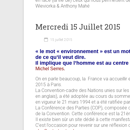
en face (la vie de) ceux qui nous permettent
Wieviorka & Anthony Mahé
Mercredi 15 Juillet 2015
15 juillet 2015
« le mot « environnement » est un mot
de ce qu’il veut dire.
Il implique que l’homme est au centre e
Michel Serres.
On en parle beaucoup, la France va accueilli
2015 à Paris.
La Convention-cadre des Nations unies sur le
en anglais), a été adoptée au cours du sommet 
en vigueur le 21 mars 1994 et a été ratifiée pa
La Conférence des Parties (COP), composée de 
de la Convention. Cette conférence est la 21
Il existe bien sûr un site dédié à cette manifes
C’est l’occasion pour revenir sur une réflexion 