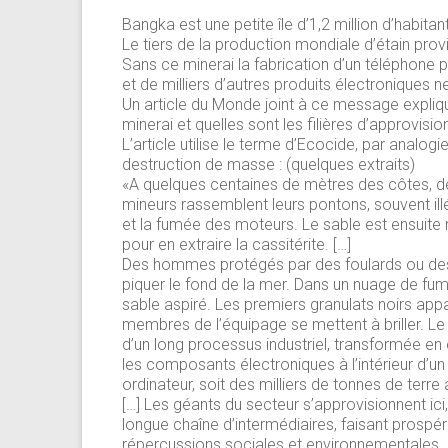
Bangka est une petite île d’1,2 million d’habitan
Le tiers de la production mondiale d’étain pro
Sans ce minerai la fabrication d’un téléphone
et de milliers d’autres produits électroniques n
Un article du Monde joint à ce message expliqu
minerai et quelles sont les filières d’approvisi
L’article utilise le terme d’Ecocide, par analogie
destruction de masse : (quelques extraits)
«A quelques centaines de mètres des côtes, dè
mineurs rassemblent leurs pontons, souvent il
et la fumée des moteurs. Le sable est ensuite
pour en extraire la cassitérite. […]
Des hommes protégés par des foulards ou des
piquer le fond de la mer. Dans un nuage de f
sable aspiré. Les premiers granulats noirs appa
membres de l’équipage se mettent à briller. Le s
d’un long processus industriel, transformée en
les composants électroniques à l’intérieur d’u
ordinateur, soit des milliers de tonnes de terre 
[…] Les géants du secteur s’approvisionnent ici
longue chaîne d’intermédiaires, faisant prospér
répercussions sociales et environnementales. 