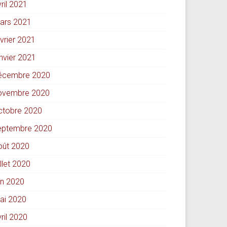
ril 2021
ars 2021
évrier 2021
anvier 2021
écembre 2020
ovembre 2020
ctobre 2020
eptembre 2020
oût 2020
illet 2020
in 2020
ai 2020
ril 2020