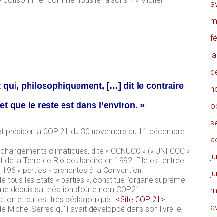
 de consommer comme nous le faisons ? » Michel
av
m
f
j
d
 qui, philosophiquement, […] dit le contraire
n
t que le reste est dans l’environ. »
o
s
r et présider la COP 21 du 30 novembre au 11 décembre
a
s changements climatiques, dite « CCNUCC » (« UNFCCC »
ju
de la Terre de Rio de Janeiro en 1992. Elle est entrée
r 196 « parties » prenantes à la Convention.
ju
tous les États « parties », constitue l’organe suprême
ème depuis sa création d’où le nom COP21.
m
tation et qui est très pédagogique :
<Site COP 21>
.
av
de Michel Serres qu’il avait développé dans son livre le