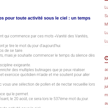
Lu
S
s pour toute activité sous le ciel : un temps
M
Lu
ment qui commence par ces mots «Vanité des Vanités,
Lu
t je tire le mot du jour d’aujourd’hui.
ps de se taire.
rs, mais je souhaite commencer le temps du silence dès
scipline exigeante.
a
enrichir des multiples butinages que je peux réaliser.
cet exercice quotidien m’aide et me soutient pour aller
ju
c vous une sélection de pollen et de nectar recueillie lors
ju
ence qui le permet.
m
ffisant, le 20 août, ce sera lors le 537ème mot du jour.
av