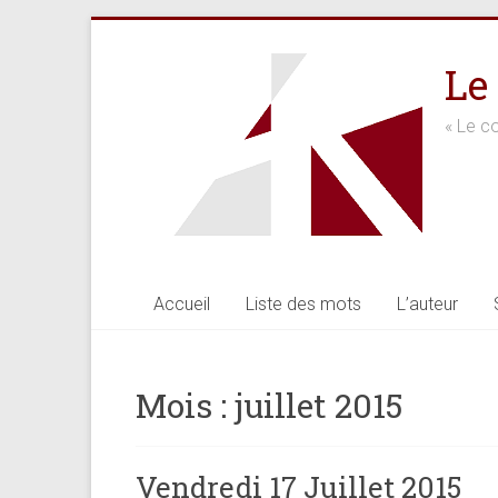
Skip
to
Le
content
« Le co
Accueil
Liste des mots
L’auteur
Mois :
juillet 2015
Vendredi 17 Juillet 2015