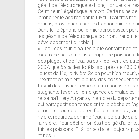
géant de l’électronique est long, tortueux et 
Ce mineur illégal risque la mort. Certains ne p
jambe reste aspirée par le tuyau. D’autres meu
marins, provoquées par l’extraction minière qui
Dans le téléphone ou le microprocesseur, personn
les géants de l’électronique pourront tranqui
développement durable. […]
« L’eau des municipalités a été contaminée et,
locaux ne peuvent plus attraper de poissons dan
des plages et de l’eau sales », écrivent les aut
2007, que 65 % des forêts, soit près de 430 000
l’ouest de l’île, la rivière Selan peut bien mourir
L’extraction minière a aussi des conséquences 
travail des ouvriers exposés à la poussière, s
stagnante favorise l’émergence de maladies t
reconnaît Fery Afryanto, membre du départemen
qui partageait son temps entre la pêche et l’ag
ciment entourée d’arbres fruitiers. « Venez, lanc
rivière, regardez comme l’eau a perdu de sa c
la rivière. Pour pêcher, on était obligé d’aller t
fuir les poissons. Et à force d’aller toujours pl
mines. »[…]