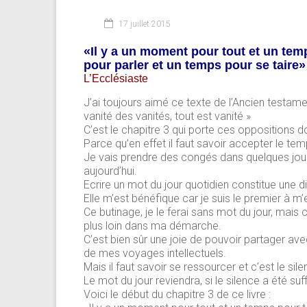
17 juillet 2015
«Il y a un moment pour tout et un temp
pour parler et un temps pour se taire»
L’Ecclésiaste
J’ai toujours aimé ce texte de l’Ancien testa
vanité des vanités, tout est vanité »
C’est le chapitre 3 qui porte ces oppositions don
Parce qu’en effet il faut savoir accepter le tem
Je vais prendre des congés dans quelques jou
aujourd’hui.
Ecrire un mot du jour quotidien constitue une di
Elle m’est bénéfique car je suis le premier à m’
Ce butinage, je le ferai sans mot du jour, mais 
plus loin dans ma démarche.
C’est bien sûr une joie de pouvoir partager ave
de mes voyages intellectuels.
Mais il faut savoir se ressourcer et c’est le sil
Le mot du jour reviendra, si le silence a été su
Voici le début du chapitre 3 de ce livre :