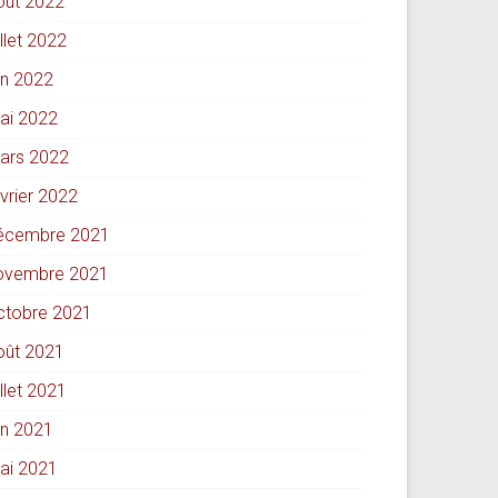
oût 2022
illet 2022
in 2022
ai 2022
ars 2022
évrier 2022
écembre 2021
ovembre 2021
ctobre 2021
oût 2021
illet 2021
in 2021
ai 2021