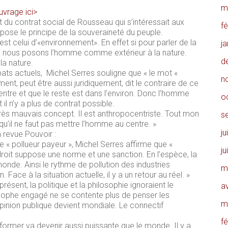
m
uvrage ici>
nt du contrat social de Rousseau qui s’intéressait aux
f
 pose le principe de la souveraineté du peuple.
st celui d’«environnement». En effet si pour parler de la
j
t, nous posons l’homme comme extérieur à la nature.
d
a nature.
ats actuels, Michel Serres souligne que « le mot «
n
nt, peut être aussi juridiquement, dit le contraire de ce
centre et que le reste est dans l’environ. Donc l’homme
o
il n’y a plus de contrat possible.
 très mauvais concept. Il est anthropocentriste. Tout mon
s
 qu’il ne faut pas mettre l’homme au centre. »
ju
a revue Pouvoir :
 « pollueur payeur », Michel Serres affirme que «
ju
 droit suppose une norme et une sanction. En l’espèce, la
nde. Ainsi le rythme de pollution des industries
m
 Face à la situation actuelle, il y a un retour au réel. »
résent, la politique et la philosophie ignoraient le
av
sophe engagé ne se contente plus de penser les
m
pinion publique devient mondiale. Le connectif
.
f
 former va devenir aussi puissante que le monde. Il y a