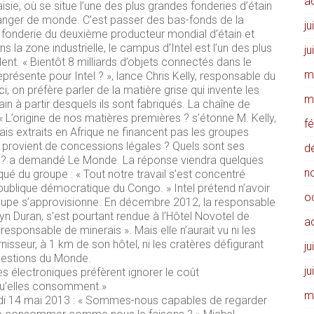
a
aisie, où se situe l’une des plus grandes fonderies d’étain
anger de monde. C’est passer des bas-fonds de la
ju
la fonderie du deuxième producteur mondial d’étain et
 la zone industrielle, le campus d’Intel est l’un des plus
ju
ent. « Bientôt 8 milliards d’objets connectés dans le
m
ésente pour Intel ? », lance Chris Kelly, responsable du
, on préfère parler de la matière grise qui invente les
m
n à partir desquels ils sont fabriqués. La chaîne de
 « L’origine de nos matières premières ? s’étonne M. Kelly,
f
is extraits en Afrique ne financent pas les groupes
in provient de concessions légales ? Quels sont ses
d
ies ? a demandé Le Monde. La réponse viendra quelques
n
é du groupe : « Tout notre travail s’est concentré
publique démocratique du Congo. » Intel prétend n’avoir
o
roupe s’approvisionne. En décembre 2012, la responsable
yn Duran, s’est pourtant rendue à l’Hôtel Novotel de
a
esponsable de minerais ». Mais elle n’aurait vu ni les
nisseur, à 1 km de son hôtel, ni les cratères défigurant
ju
questions du Monde.
ju
 électroniques préfèrent ignorer le coût
qu’elles consomment.»
m
ardi 14 mai 2013 : « Sommes-nous capables de regarder