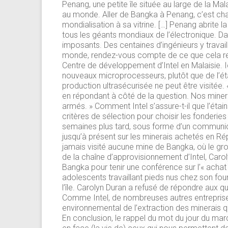
Penang, une petite île située au large de la Mal
au monde. Aller de Bangka à Penang, c’est ch
mondialisation à sa vitrine. […] Penang abrite 
tous les géants mondiaux de l’électronique. Dans
imposants. Des centaines d’ingénieurs y travaill
monde, rendez-vous compte de ce que cela repr
Centre de développement d’Intel en Malaisie. Ici
nouveaux microprocesseurs, plutôt que de l’étai
production ultrasécurisée ne peut être visitée.
en répondant à côté de la question. Nos minera
armés. » Comment Intel s’assure-t-il que l’éta
critères de sélection pour choisir les fonder
semaines plus tard, sous forme d’un communiqu
jusqu’à présent sur les minerais achetés en Ré
jamais visité aucune mine de Bangka, où le g
de la chaîne d’approvisionnement d’Intel, Carol
Bangka pour tenir une conférence sur l’« achat r
adolescents travaillant pieds nus chez son four
l’île. Carolyn Duran a refusé de répondre aux 
Comme Intel, de nombreuses autres entreprises
environnemental de l’extraction des minerais 
En conclusion, le rappel du mot du jour du m