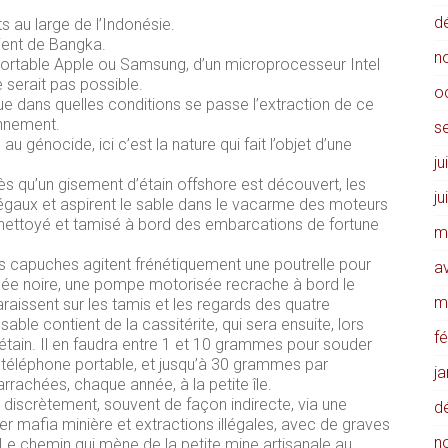
d
ts au large de l’Indonésie.
vient de Bangka.
n
 portable Apple ou Samsung, d’un microprocesseur Intel
e serait pas possible.
o
e dans quelles conditions se passe l’extraction de ce
onnement.
s
 au génocide, ici c’est la nature qui fait l’objet d’une
ju
s qu’un gisement d’étain offshore est découvert, les
ju
légaux et aspirent le sable dans le vacarme des moteurs
 nettoyé et tamisé à bord des embarcations de fortune
m
 capuches agitent frénétiquement une poutrelle pour
av
umée noire, une pompe motorisée recrache à bord le
m
raissent sur les tamis et les regards des quatre
able contient de la cassitérite, qui sera ensuite, lors
f
 étain. Il en faudra entre 1 et 10 grammes pour souder
n téléphone portable, et jusqu’à 30 grammes par
j
arrachées, chaque année, à la petite île.
, discrètement, souvent de façon indirecte, via une
d
er mafia minière et extractions illégales, avec de graves
n
Le chemin qui mène de la petite mine artisanale au