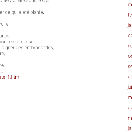
ute activité sous le ciel:
m
r ce qui a été planté,
f
uire,
j
d
anser,
pour en ramasser,
n
éloigner des embrassades,
re,
o
re,
s
 »
a
aste_1.htm
ju
m
av
m
j