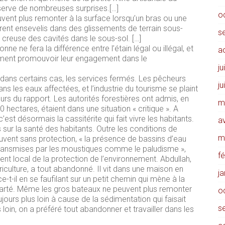
réserve de nombreuses surprises.[…]
o
euvent plus remonter à la surface lorsqu’un bras ou une
rent ensevelis dans des glissements de terrain sous-
s
 creuse des cavités dans le sous-sol. […]
e ne fera la différence entre l’étain légal ou illégal, et
a
llement promouvoir leur engagement dans le
ju
 dans certains cas, les services fermés. Les pêcheurs
ju
s les eaux affectées, et l’industrie du tourisme se plaint
eurs du rapport. Les autorités forestières ont admis, en
m
 hectares, étaient dans une situation « critique ». A
, c’est désormais la cassitérite qui fait vivre les habitants.
av
sur la santé des habitants. Outre les conditions de
m
ouvent sans protection, « la présence de bassins d’eau
ransmises par les moustiques comme le paludisme »,
f
t local de la protection de l’environnement. Abdullah,
riculture, a tout abandonné. Il vit dans une maison en
j
e-t-il en se faufilant sur un petit chemin qui mène à la
larté. Même les gros bateaux ne peuvent plus remonter
o
oujours plus loin à cause de la sédimentation qui faisait
s
us loin, on a préféré tout abandonner et travailler dans les