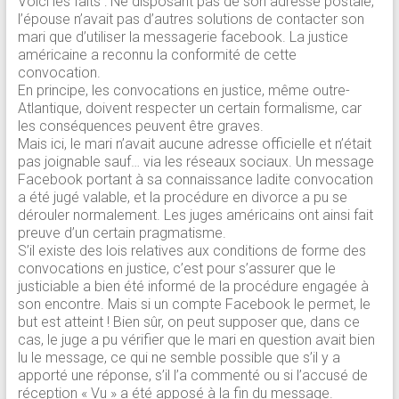
Voici les faits : Ne disposant pas de son adresse postale,
l’épouse n’avait pas d’autres solutions de contacter son
mari que d’utiliser la messagerie facebook. La justice
américaine a reconnu la conformité de cette
convocation.
En principe, les convocations en justice, même outre-
Atlantique, doivent respecter un certain formalisme, car
les conséquences peuvent être graves.
Mais ici, le mari n’avait aucune adresse officielle et n’était
pas joignable sauf… via les réseaux sociaux. Un message
Facebook portant à sa connaissance ladite convocation
a été jugé valable, et la procédure en divorce a pu se
dérouler normalement. Les juges américains ont ainsi fait
preuve d’un certain pragmatisme.
S’il existe des lois relatives aux conditions de forme des
convocations en justice, c’est pour s’assurer que le
justiciable a bien été informé de la procédure engagée à
son encontre. Mais si un compte Facebook le permet, le
but est atteint ! Bien sûr, on peut supposer que, dans ce
cas, le juge a pu vérifier que le mari en question avait bien
lu le message, ce qui ne semble possible que s’il y a
apporté une réponse, s’il l’a commenté ou si l’accusé de
réception « Vu » a été apposé à la fin du message.