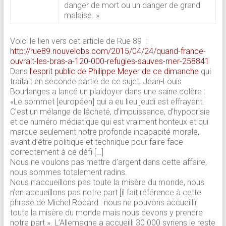
danger de mort ou un danger de grand
malaise. »
Voici le lien vers cet article de Rue 89 :
http://rue89.nouvelobs.com/2015/04/24/quand-france-
ouvrait-les-bras-a-120-000-refugies-sauves-mer-258841
Dans
l’esprit public de Philippe Meyer de ce dimanche
qui
traitait en seconde partie de ce sujet, Jean-Louis
Bourlanges a lancé un plaidoyer dans une saine colère :
«Le sommet [européen] qui a eu lieu jeudi est effrayant.
C’est un mélange de lâcheté, d’impuissance, d’hypocrisie
et de numéro médiatique qui est vraiment honteux et qui
marque seulement notre profonde incapacité morale,
avant d’être politique et technique pour faire face
correctement à ce défi […]
Nous ne voulons pas mettre d’argent dans cette affaire,
nous sommes totalement radins.
Nous n’accueillons pas toute la misère du monde, nous
n’en accueillons pas notre part [il fait référence à cette
phrase de Michel Rocard : nous ne pouvons accueillir
toute la misère du monde mais nous devons y prendre
notre part ». L’Allemagne a accueilli 30 000 syriens le reste