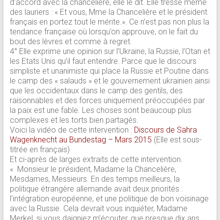
d’accord avec la chancelière, elle le dit. Elle tresse même
des lauriers : « Et vous, Mme la Chancelière et le président
français en portez tout le mérite.». Ce n’est pas non plus la
tendance française où lorsqu’on approuve, on le fait du
bout des lèvres et comme à regret.
4° Elle exprime une opinion sur l’Ukraine, la Russie, l’Otan et
les Etats Unis qu’il faut entendre. Parce que le discours
simpliste et unanimiste qui place la Russie et Poutine dans
le camp des « salauds » et le gouvernement ukrainien ainsi
que les occidentaux dans le camp des gentils, des
raisonnables et des forces uniquement préoccupées par
la paix est une fable. Les choses sont beaucoup plus
complexes et les torts bien partagés.
Voici la vidéo de cette intervention :
Discours de Sahra
Wagenknecht au Bundestag – Mars 2015
(Elle est sous-
titrée en français)
Et ci-après de larges extraits de cette intervention.​
« Monsieur le président, Madame la Chancelière,
Mesdames, Messieurs. En des temps meilleurs, la
politique étrangère allemande avait deux priorités :
l’intégration européenne, et une politique de bon voisinage
avec la Russie. Cela devrait vous inquiéter, Madame
Merkel, si vous daigniez m’écouter, que presque dix ans