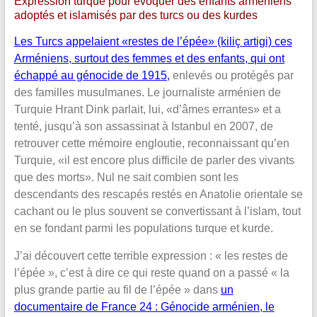
Expression turque pour évoquer des enfants arméniens
adoptés et islamisés par des turcs ou des kurdes
Les Turcs appelaient «restes de l’épée» (kiliç artigi) ces
Arméniens, surtout des femmes et des enfants, qui ont
échappé au génocide de 1915
,
enlevés ou protégés par
des familles musulmanes. Le journaliste arménien de
Turquie Hrant Dink parlait, lui, «d’âmes errantes» et a
tenté, jusqu’à son assassinat à Istanbul en 2007, de
retrouver cette mémoire engloutie, reconnaissant qu’en
Turquie, «il est encore plus difficile de parler des vivants
que des morts». Nul ne sait combien sont les
descendants des rescapés restés en Anatolie orientale se
cachant ou le plus souvent se convertissant à l’islam, tout
en se fondant parmi les populations turque et kurde.
J’ai découvert cette terrible expression : « les restes de
l’épée », c’est à dire ce qui reste quand on a passé « la
plus grande partie au fil de l’épée » dans
un
documentaire de France 24 : Génocide arménien, le