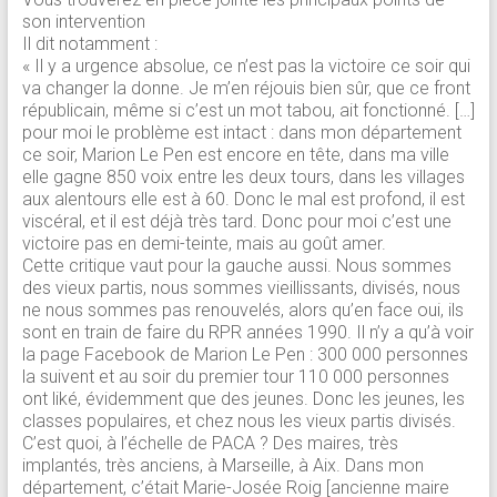
son intervention
Il dit notamment :
« Il y a urgence absolue, ce n’est pas la victoire ce soir qui
va changer la donne. Je m’en réjouis bien sûr, que ce front
républicain, même si c’est un mot tabou, ait fonctionné. […]
pour moi le problème est intact : dans mon département
ce soir, Marion Le Pen est encore en tête, dans ma ville
elle gagne 850 voix entre les deux tours, dans les villages
aux alentours elle est à 60. Donc le mal est profond, il est
viscéral, et il est déjà très tard. Donc pour moi c’est une
victoire pas en demi-teinte, mais au goût amer.
Cette critique vaut pour la gauche aussi. Nous sommes
des vieux partis, nous sommes vieillissants, divisés, nous
ne nous sommes pas renouvelés, alors qu’en face oui, ils
sont en train de faire du RPR années 1990. Il n’y a qu’à voir
la page Facebook de Marion Le Pen : 300 000 personnes
la suivent et au soir du premier tour 110 000 personnes
ont liké, évidemment que des jeunes. Donc les jeunes, les
classes populaires, et chez nous les vieux partis divisés.
C’est quoi, à l’échelle de PACA ? Des maires, très
implantés, très anciens, à Marseille, à Aix. Dans mon
département, c’était Marie-Josée Roig [ancienne maire