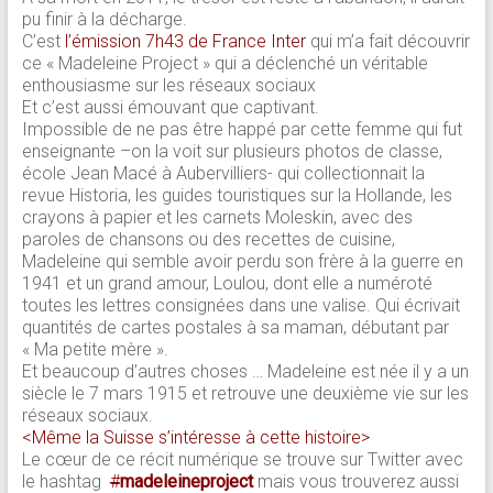
pu finir à la décharge.
C’est
l’émission 7h43 de France Inter
qui m’a fait découvrir
ce « Madeleine Project » qui a déclenché un véritable
enthousiasme sur les réseaux sociaux
Et c’est aussi émouvant que captivant.
Impossible de ne pas être happé par cette femme qui fut
enseignante –on la voit sur plusieurs photos de classe,
école Jean Macé à Aubervilliers- qui collectionnait la
revue Historia, les guides touristiques sur la Hollande, les
crayons à papier et les carnets Moleskin, avec des
paroles de chansons ou des recettes de cuisine,
Madeleine qui semble avoir perdu son frère à la guerre en
1941 et un grand amour, Loulou, dont elle a numéroté
toutes les lettres consignées dans une valise. Qui écrivait
quantités de cartes postales à sa maman, débutant par
« Ma petite mère ».
Et beaucoup d’autres choses … Madeleine est née il y a un
siècle le 7 mars 1915 et retrouve une deuxième vie sur les
réseaux sociaux.
<Même la Suisse s’intéresse à cette histoire>
Le cœur de ce récit numérique se trouve sur Twitter avec
le hashtag
#
madeleineproject
mais vous trouverez aussi