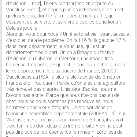
d’Avignon – ndlr], Thierry Mariani [ancien député du
Vaucluse – ndlr], et depuis plus grand-chose, si ce n’est
quelques élus, dont je fais modestement partie, qui
essayent de survivre, et survivre à quelles conditions ?
Cela se joue là.
Alors qui vote pour nous ? Un électorat vieillissant aussi, et
c’est bien cela le problème. On fait 16 %, la gauche 17 %
dans mon département, le Vaucluse, qui est un
département très à part. On en a l’image du festival
d’Avignon, du Lubéron, du Ventoux, une image très
heureuse, très belle, ce qui est le cas, qui cache la réalité :
le 7e département le plus pauvre de France, 20 000
Vauclusiens au RSA, le plus faible taux de diplômés en
France, etc. Pourquoi ? Parce qu’on a eu une agriculture
très riche, et pas d’après. L’histoire d’après, nous ne
l’avons pas écrite. Parce que nous n’avons pas eu de
chef, nous ne nous sommes pas renouvelés, nous
sommes donc vieux, fatigués. Je me souviens de
l’ancienne assemblée départementale (2008-2014) : sur
24 élus, on était deux à avoir moins de 50 ans, il y avait
trois femmes dont deux d’extrême droite – on ne peut
pas dire que ça représente les femmes –, zéro issu de