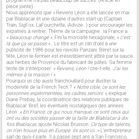
programme n’a pas beaucoup de succès. (Article en
pièce jointe)
Nous apprenons que
«
Reviens Léon a été lancée en mai
par Blablacar et une dizaine d’autres start-up (Captain
Train, SigFox, LaFourchette, iAdvize…) pour encourager les
expatriés à rentrer. Thème de la campagne : la France a
« beaucoup changé »
. Fini la morosité hexagonale,
« c’est
là que ça se passe »
… Le titre est un clin d’œil à une
publicité de 1986 pour les raviolis Panzani. Béret sur la
tête, Léon-le-fermier est irrésistiblement attiré par la sauce
aux herbes de Provence du fabricant de pâtes. Sa femme
tente de s’interposer.
« Reviens, Léon !
crie-t-elle.
J’ai les
mêmes à la maison ! »
Pourquoi un clip aussi franchouillard pour illustrer la
modernité de la French Tech ?
« Notre cible, ce sont les
personnes expérimentées, les cadres seniors »
, explique
Diane Prebay, la coordinatrice des relations publiques de
Blablacar. Bref, les éventuels nostalgiques des années
Léon.
« En France, ce qui nous manque, ce sont ceux qui
ont vu des sociétés passer de la taille de Blablacar à dix
fois Blablacar,
ajoute Nicolas Brusson.
Ce type de talents,
on n’en trouve plus en Europe. Ils sont ici. »
L’entrepreneur
sait de quoi il parle. Il a passé sept ans à San Francisco,