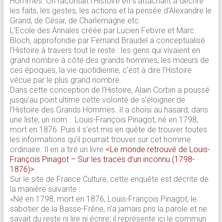
Hommes. On racontait l’Histoire en s’attachant à décrire
les faits, les gestes, les actions et la pensée d’Alexandre le
Grand, de César, de Charlemagne etc.
L’Ecole des Annales créée par Lucien Febvre et Marc
Bloch, approfondie par Fernand Braudel a conceptualisé
l’Histoire à travers tout le reste : les gens qui vivaient en
grand nombre à côté des grands hommes, les mœurs de
ces époques, la vie quotidienne, c’est à dire l’Histoire
vécue par le plus grand nombre.
Dans cette conception de l’Histoire, Alain Corbin a poussé
jusqu’au point ultime cette volonté de s’éloigner de
l’Histoire des Grands Hommes. Il a choisi au hasard, dans
une liste, un nom : Louis-François Pinagot, né en 1798,
mort en 1876. Puis il s’est mis en quête de trouver toutes
les informations qu’il pourrait trouver sur cet homme
ordinaire. Il en a tiré un livre
<Le monde retrouvé de Louis-
François Pinagot – Sur les traces d’un inconnu (1798-
1876)>
.
Sur le site de France Culture, cette enquête est décrite de
la manière suivante :
«Né en 1798, mort en 1876, Louis-François Pinagot, le
sabotier de la Basse-Frêne, n’a jamais pris la parole et ne
savait du reste ni lire ni écrire; il représente ici le commun