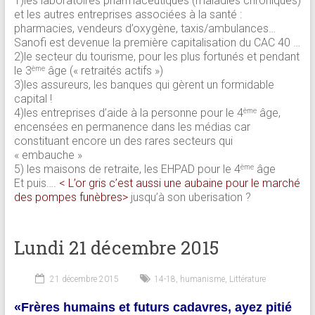
1)les laboratoires pharmaceutiques (maladies chroniques)
et les autres entreprises associées à la santé :
pharmacies, vendeurs d’oxygène, taxis/ambulances…
Sanofi est devenue la première capitalisation du CAC 40 …
2)le secteur du tourisme, pour les plus fortunés et pendant
le 3
âge (« retraités actifs »)
ème
3)les assureurs, les banques qui gèrent un formidable
capital !
4)les entreprises d’aide à la personne pour le 4
âge,
ème
encensées en permanence dans les médias car
constituant encore un des rares secteurs qui
« embauche »
5) les maisons de retraite, les EHPAD pour le 4
âge
ème
Et puis….
< L’or gris c’est aussi une aubaine pour le marché
des pompes funèbres>
jusqu’à son uberisation ?
Lundi 21 décembre 2015
21 décembre 2015
14-18
,
humanisme
,
Littérature
«Frères humains et futurs cadavres, ayez pitié