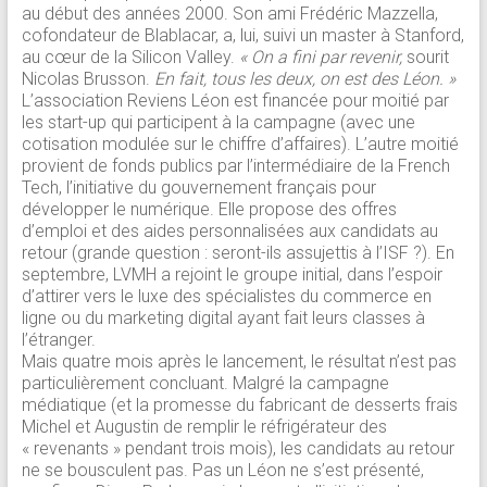
au début des années 2000. Son ami Frédéric Mazzella,
cofondateur de Blablacar, a, lui, suivi un master à Stanford,
au cœur de la Silicon Valley.
« On a fini par revenir,
sourit
Nicolas Brusson.
En fait, tous les deux, on est des Léon. »
L’association Reviens Léon est financée pour moitié par
les start-up qui participent à la campagne (avec une
cotisation modulée sur le chiffre d’affaires). L’autre moitié
provient de fonds publics par l’intermédiaire de la French
Tech, l’initiative du gouvernement français pour
développer le numérique. Elle propose des offres
d’emploi et des aides personnalisées aux candidats au
retour (grande question : seront-ils assujettis à l’ISF ?). En
septembre, LVMH a rejoint le groupe initial, dans l’espoir
d’attirer vers le luxe des spécialistes du commerce en
ligne ou du marketing digital ayant fait leurs classes à
l’étranger.
Mais quatre mois après le lancement, le résultat n’est pas
particulièrement concluant. Malgré la campagne
médiatique (et la promesse du fabricant de desserts frais
Michel et Augustin de remplir le réfrigérateur des
« revenants » pendant trois mois), les candidats au retour
ne se bousculent pas. Pas un Léon ne s’est présenté,