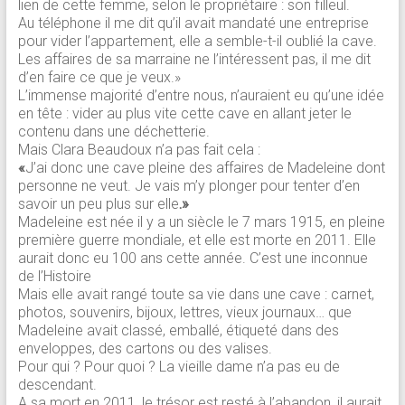
lien de cette femme, selon le propriétaire : son filleul.
Au téléphone il me dit qu’il avait mandaté une entreprise
pour vider l’appartement, elle a semble-t-il oublié la cave.
Les affaires de sa marraine ne l’intéressent pas, il me dit
d’en faire ce que je veux.»
L’immense majorité d’entre nous, n’auraient eu qu’une idée
en tête : vider au plus vite cette cave en allant jeter le
contenu dans une déchetterie.
Mais Clara Beaudoux n’a pas fait cela :
«
J’ai donc une cave pleine des affaires de Madeleine dont
personne ne veut. Je vais m’y plonger pour tenter d’en
savoir un peu plus sur elle
.»
Madeleine est née il y a un siècle le 7 mars 1915, en pleine
première guerre mondiale, et elle est morte en 2011. Elle
aurait donc eu 100 ans cette année. C’est une inconnue
de l’Histoire
Mais elle avait rangé toute sa vie dans une cave : carnet,
photos, souvenirs, bijoux, lettres, vieux journaux… que
Madeleine avait classé, emballé, étiqueté dans des
enveloppes, des cartons ou des valises.
Pour qui ? Pour quoi ? La vieille dame n’a pas eu de
descendant.
A sa mort en 2011, le trésor est resté à l’abandon, il aurait