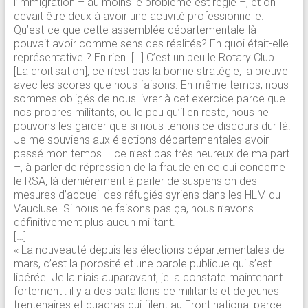
l’immigration – au moins le problème est réglé –, et on
devait être deux à avoir une activité professionnelle.
Qu’est-ce que cette assemblée départementale-là
pouvait avoir comme sens des réalités? En quoi était-elle
représentative ? En rien. […] C’est un peu le Rotary Club
[La droitisation], ce n’est pas la bonne stratégie, la preuve
avec les scores que nous faisons. En même temps, nous
sommes obligés de nous livrer à cet exercice parce que
nos propres militants, ou le peu qu’il en reste, nous ne
pouvons les garder que si nous tenons ce discours dur-là.
Je me souviens aux élections départementales avoir
passé mon temps – ce n’est pas très heureux de ma part
–, à parler de répression de la fraude en ce qui concerne
le RSA, là dernièrement à parler de suspension des
mesures d’accueil des réfugiés syriens dans les HLM du
Vaucluse. Si nous ne faisons pas ça, nous n’avons
définitivement plus aucun militant.
[…]
« La nouveauté depuis les élections départementales de
mars, c’est la porosité et une parole publique qui s’est
libérée. Je la niais auparavant, je la constate maintenant
fortement : il y a des bataillons de militants et de jeunes
trentenaires et quadras qui filent au Front national parce