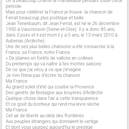
On a beaucoup chanté la marseillaise pendant toute cette
période.
Mais pour célébrer la France je trouve la chanson de
Ferrat beaucoup plus poétique et belle.
Jean Tenenbaum, dit Jean Ferrat, est né le 26 décembre
1930 à Vaucresson (Seine-et-Oise). Il y a donc 85 ans,
dans 3 jours et il est mort il y a 5 ans, le 13 mars 2010 à
Aubenas (Ardèche).
Une de ses plus belles chansons a été consacrée à la
France, sa France, notre France.
« De plaines en forêts de vallons en collines
Du printemps qui va naître à tes mortes saisons
De ce que j’ai vécu à ce que j’imagine
Je n’en finirai pas d’écrire ta chanson
Ma France
Au grand soleil d’été qui courbe la Provence
Des genêts de Bretagne aux bruyères d’Ardèche
Quelque chose dans l’air a cette transparence
Et ce goût du bonheur qui rend ma lèvre sèche
Ma France
Cet air de liberté au-delà des frontières
Aux peuples étrangers qui donnaient le vertige
Et dont vous usurpez aujourd’hui le prestige