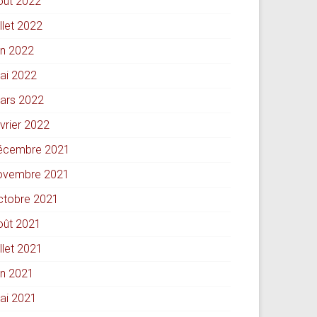
oût 2022
illet 2022
in 2022
ai 2022
ars 2022
évrier 2022
écembre 2021
ovembre 2021
ctobre 2021
oût 2021
illet 2021
in 2021
ai 2021