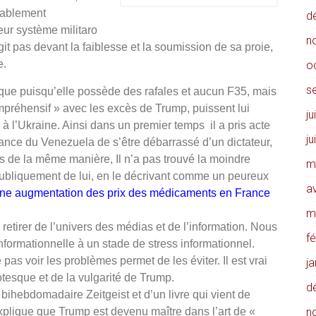
bablement
d
leur système militaro
n
git pas devant la faiblesse et la soumission de sa proie,
e.
o
s
ue puisqu’elle possède des rafales et aucun F35, mais
réhensif » avec les excès de Trump, puissent lui
ju
 à l’Ukraine. Ainsi dans un premier temps il a pris acte
ju
hance du Venezuela de s’être débarrassé d’un dictateur,
ais de la même manière, Il n’a pas trouvé la moindre
m
ubliquement de lui, en le décrivant comme un peureux
av
ne augmentation des prix des médicaments en France
m
retirer de l’univers des médias et de l’information. Nous
f
nformationnelle à un stade de stress informationnel.
pas voir les problèmes permet de les éviter. Il est vrai
j
sque et de la vulgarité de Trump.
d
 bihebdomadaire Zeitgeist et d’un livre qui vient de
plique que Trump est devenu maître dans l’art de «
n