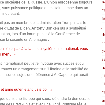
av
ce nucléaire de la Russie. L’Union européenne toujours
, sans puissance politique ou militaire tombe dans un
m
n inquiétant.
f
ait pas un membre de l’administration Trump, mais le
j
re d’Etat de Biden,
Antony Blinken
qui a synthétisé
tuation, lors d’un forum public à la Conférence de
d
sur la sécurité en Allemagne :
n
s n’êtes pas à la table du système international, vous
o
u menu. »
s
international peut être invoqué avec succès et qu’il
a
 trouver un arrangement sur l’Ukraine et la stabilité de
nt, sur ce sujet, une référence à Al Capone qui aurait
ju
ju
et armé qu’en étant juste poli. »
m
er que dans une Europe qui saura défendre la démocratie
av
te des Etats-Unis et avec une Unité Politique réelle.