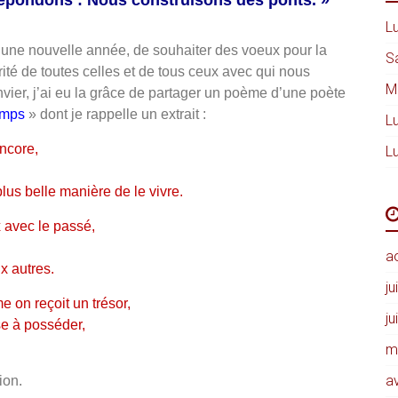
répondons : Nous construisons des ponts. »
Lu
 d’une nouvelle année, de souhaiter des voeux pour la
S
ité de toutes celles et de tous ceux avec qui nous
M
vier, j’ai eu la grâce de partager un poème d’une poète
emps
» dont je rappelle un extrait :
Lu
encore,
Lu
plus belle manière de le vivre.
x avec le passé,
a
x autres.
ju
 on reçoit un trésor,
ju
e à posséder,
m
av
ion.