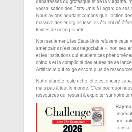
débarrassés du grotesque et de la vulgarité, 
vassalisation des Etats-Unis à l’égard de ses a
Nous avions pourtant compris que l’action des h
massive des énergies fossiles étaient délétère
limites de notre planète.
Non seulement, les Etats-Unis refusent cette r
américains n’est pas négociable », non seuleme
et les institutions qui étudient ces phénomènes
chinois et la complicité des autres de se lance
Artificielle qui exige encore plus de ressource
Notre planète reste riche, elle est encore ca
mais pas à tout le monde. C’est pourquoi nous
ressources qui restent à exploiter sur notre ter
Raymo
impéria
une aut
constate