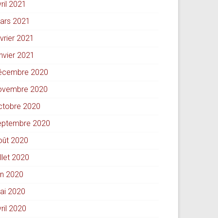
ril 2021
ars 2021
évrier 2021
anvier 2021
écembre 2020
ovembre 2020
ctobre 2020
eptembre 2020
oût 2020
illet 2020
in 2020
ai 2020
ril 2020