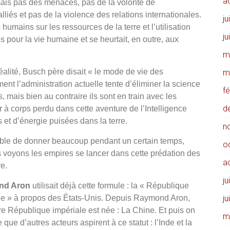
a
mais pas des menaces, pas de la volonté de
lliés et pas de la violence des relations internationales.
ju
umains sur les ressources de la terre et l’utilisation
ju
s pour la vie humaine et se heurtait, en outre, aux
m
éalité, Busch père disait « le mode de vie des
m
nt l’administration actuelle tente d’éliminer la science
f
, mais bien au contraire ils sont en train avec les
d
r à corps perdu dans cette aventure de l’Intelligence
s et d’énergie puisées dans la terre.
n
pable de donner beaucoup pendant un certain temps,
o
 voyons les empires se lancer dans cette prédation des
a
re.
ju
nd Aron
utilisait déjà cette formule : la « République
le » à propos des États-Unis. Depuis Raymond Aron,
ju
re République impériale est née : La Chine. Et puis on
m
 que d’autres acteurs aspirent à ce statut : l’Inde et la