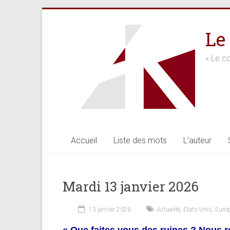
Skip
to
Le
content
« Le co
Accueil
Liste des mots
L’auteur
Mardi 13 janvier 2026
13 janvier 2026
Actualité
,
Etats-Unis
,
Euro