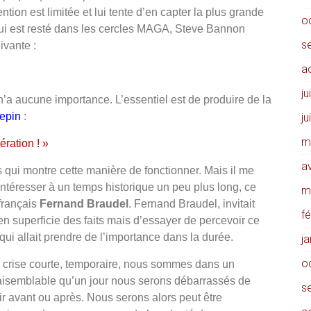
ntion est limitée et lui tente d’en capter la plus grande
o
qui est resté dans les cercles MAGA, Steve Bannon
s
ivante :
a
ju
n’a aucune importance. L’essentiel est de produire de la
lepin
:
ju
m
ération ! »
av
s qui montre cette manière de fonctionner. Mais il me
’intéresser à un temps historique un peu plus long, ce
m
 français
Fernand Braudel
. Fernand Braudel, invitait
f
en superficie des faits mais d’essayer de percevoir ce
qui allait prendre de l’importance dans la durée.
j
o
rise courte, temporaire, nous sommes dans un
aisemblable qu’un jour nous serons débarrassés de
s
rir avant ou après. Nous serons alors peut être