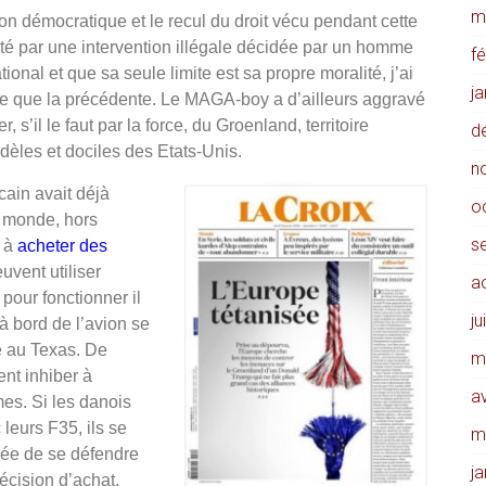
m
ion démocratique et le recul du droit vécu pendant cette
té par une intervention illégale décidée par un homme
f
tional et que sa seule limite est sa propre moralité, j’ai
j
pire que la précédente. Le MAGA-boy a d’ailleurs aggravé
, s’il le faut par la force, du Groenland, territoire
d
idèles et dociles des Etats-Unis.
n
cain avait déjà
o
u monde, hors
s
r à
acheter des
euvent utiliser
a
 pour fonctionner il
ju
à bord de l’avion se
e au Texas. De
m
nt inhiber à
av
es. Si les danois
leurs F35, ils se
m
dée de se défendre
j
écision d’achat,